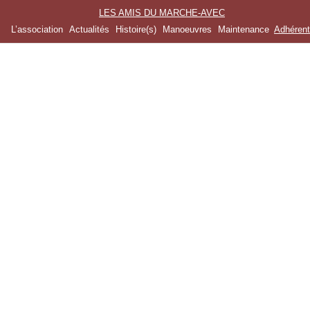
LES AMIS DU MARCHE-AVEC
L’association
Actualités
Histoire(s)
Manoeuvres
Maintenance
Adhéren