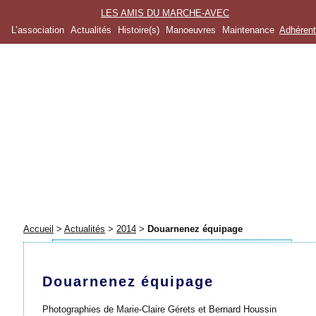
LES AMIS DU MARCHE-AVEC
L’association
Actualités
Histoire(s)
Manoeuvres
Maintenance
Adhéren
Accueil
>
Actualités
>
2014
>
Douarnenez équipage
Douarnenez équipage
Photographies de Marie-Claire Gérets et Bernard Houssin