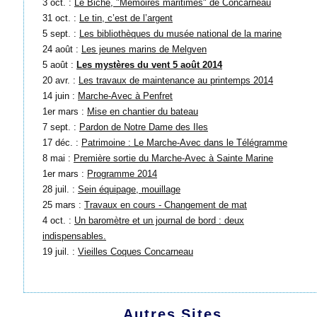
3 oct. :
Le Biche, "Mémoires maritimes" de Concarneau
31 oct. :
Le tin, c’est de l’argent
5 sept. :
Les bibliothèques du musée national de la marine
24 août :
Les jeunes marins de Melgven
5 août :
Les mystères du vent 5 août 2014
20 avr. :
Les travaux de maintenance au printemps 2014
14 juin :
Marche-Avec à Penfret
1er mars :
Mise en chantier du bateau
7 sept. :
Pardon de Notre Dame des Iles
17 déc. :
Patrimoine : Le Marche-Avec dans le Télégramme
8 mai :
Première sortie du Marche-Avec à Sainte Marine
1er mars :
Programme 2014
28 juil. :
Sein équipage, mouillage
25 mars :
Travaux en cours - Changement de mat
4 oct. :
Un baromètre et un journal de bord : deux
indispensables.
19 juil. :
Vieilles Coques Concarneau
Autres Sites