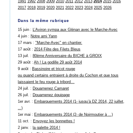
1991
1992
2008
2009
2010
2011
2012
2013
2014
2015
2016
2017
2018
2019
2020
2021
2022
2023
2024
2025
2026
Dans la même rubrique
15 juin :
L’Aviron sympa aux Glénan avec le Marche-Avec
4 juin :
Notre ami Yann
17 mars :
"Marche-Avec" en chantier.
17 août :
2014 Fête des Filets Bleus
13 juil. :
80ème Anniversaire du BICHE à GROIX
29 août :
Ah ! La godille 29 août 2014
9 août :
Bassinoire et tricot rouge
ou quand certains entraient à droite du Cochon et que tous
laissaient le feu rouge à tribord…
24 juil. :
Douarnenez Camaret
26 juil. :
Douarnenez équipage
1er avr. :
Embarquements 2014 (1- jusqu’à DZ 2014, 22 juillet,
...)
1er mai :
Embarquements 2014 (2- de Noirmoutier à ...)
11 oct. :
Envoyez les bonnettes !
2 janv. :
la galette 2014 !