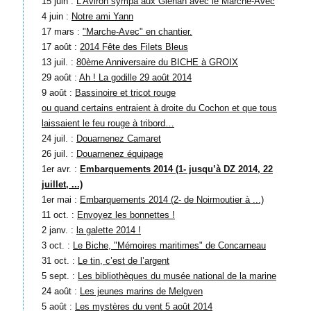
15 juin :
L’Aviron sympa aux Glénan avec le Marche-Avec
4 juin :
Notre ami Yann
17 mars :
"Marche-Avec" en chantier.
17 août :
2014 Fête des Filets Bleus
13 juil. :
80ème Anniversaire du BICHE à GROIX
29 août :
Ah ! La godille 29 août 2014
9 août :
Bassinoire et tricot rouge
ou quand certains entraient à droite du Cochon et que tous
laissaient le feu rouge à tribord…
24 juil. :
Douarnenez Camaret
26 juil. :
Douarnenez équipage
1er avr. :
Embarquements 2014 (1- jusqu’à DZ 2014, 22
juillet, ...)
1er mai :
Embarquements 2014 (2- de Noirmoutier à ...)
11 oct. :
Envoyez les bonnettes !
2 janv. :
la galette 2014 !
3 oct. :
Le Biche, "Mémoires maritimes" de Concarneau
31 oct. :
Le tin, c’est de l’argent
5 sept. :
Les bibliothèques du musée national de la marine
24 août :
Les jeunes marins de Melgven
5 août :
Les mystères du vent 5 août 2014