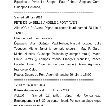
Équipiers : Yvon Le Borgne, Paul Rohou, Stephan Garot,
Giuseppe Pellanda,
==========================================
Samedi 28 juin 2014
FETE DE LA BELLE ANGELE à PONT-AVEN
Aller (CC > Pt-Aven). Départ du ponton lourd, samedi 28 juin, à
14h00
Chef de bord : Loïc Yvonnou
Équipiers : Alain Guéritot, Paul Rohou, Pascal Tocquec, Julie
Tocquec, Michel Janot (y compris retour), , May F. Garot,
Michel Huneau, Giuseppe Pellanda (y compris retour), Marie-
Claire Gerets (y compris retour), François Mantilleri, Pascal
Civade, Bryan Roger (y compris retour), Alain Aghmate,
Françoise Risler,
Retour. Départ de Pont-Aven, dimanche 29 juin, à 18h00
==========================================
12,13 et 14 juillet 2014
80ème Anniversaire du BICHE à GROIX
ALLER : Samedi 12 juillet, départ de Concarneau.
Embarquement à 8h30 au ponton lourd. Pensez au pique-nique
pour le repas de midi.