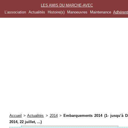
LES AMIS DU MARCHE-AVEC
L’association
Actualités
Histoire(s)
Manoeuvres
Maintenance
Adhéren
Accueil
>
Actualités
>
2014
>
Embarquements 2014 (1- jusqu’à D
2014, 22 juillet, ...)