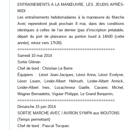
ENTRAINEMENTS A LA MANŒUVRE, LES JEUDIS APRÈS-
MIDI
Les entraînements hebdomadaires à la manœuvre du Marche
Avec reprendront jeudi prochain 8 mai, dans des conditions
identiques à celles de l’an dernier (pas d’inscription préalable,
départ du port de plaisance au ponton lourd à 14h00 (cette
année), retour vers 17h30).
==========================================
Samedi 10 mai 2014
Sortie Glénan
Chef de bord : Christian Le Berre
Équipiers : .Léost Jean-Jacques, Léost Anna, Léost Evelyne,
Léost Louen, Linder-Albert Helmuth, Linder-Albert Annick,
Linder-Albert Ines, Lozachmeur Gaelle, Cavarec Michel,
Wagner Bernadette, Viguier Philippe, Le Grand Benjamin,
==========================================
Dimanche 15 juin 2014
SORTIE MARCHE-AVEC / AVIRON SYMPA aux MOUTONS
(Temps permettant)
Chef de bord : Pascal Tocquec