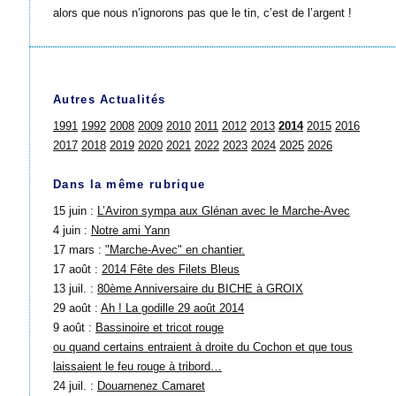
alors que nous n’ignorons pas que le tin, c’est de l’argent !
Autres Actualités
1991
1992
2008
2009
2010
2011
2012
2013
2014
2015
2016
2017
2018
2019
2020
2021
2022
2023
2024
2025
2026
Dans la même rubrique
15 juin :
L’Aviron sympa aux Glénan avec le Marche-Avec
4 juin :
Notre ami Yann
17 mars :
"Marche-Avec" en chantier.
17 août :
2014 Fête des Filets Bleus
13 juil. :
80ème Anniversaire du BICHE à GROIX
29 août :
Ah ! La godille 29 août 2014
9 août :
Bassinoire et tricot rouge
ou quand certains entraient à droite du Cochon et que tous
laissaient le feu rouge à tribord…
24 juil. :
Douarnenez Camaret