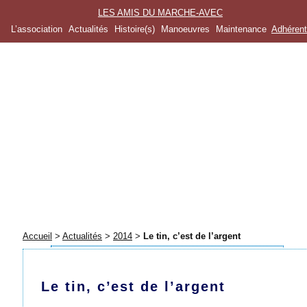
LES AMIS DU MARCHE-AVEC
L’association
Actualités
Histoire(s)
Manoeuvres
Maintenance
Adhéren
Accueil
>
Actualités
>
2014
>
Le tin, c’est de l’argent
Le tin, c’est de l’argent