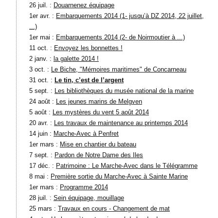
26 juil. :
Douarnenez équipage
1er avr. :
Embarquements 2014 (1- jusqu’à DZ 2014, 22 juillet,
...)
1er mai :
Embarquements 2014 (2- de Noirmoutier à ...)
11 oct. :
Envoyez les bonnettes !
2 janv. :
la galette 2014 !
3 oct. :
Le Biche, "Mémoires maritimes" de Concarneau
31 oct. :
Le tin, c’est de l’argent
5 sept. :
Les bibliothèques du musée national de la marine
24 août :
Les jeunes marins de Melgven
5 août :
Les mystères du vent 5 août 2014
20 avr. :
Les travaux de maintenance au printemps 2014
14 juin :
Marche-Avec à Penfret
1er mars :
Mise en chantier du bateau
7 sept. :
Pardon de Notre Dame des Iles
17 déc. :
Patrimoine : Le Marche-Avec dans le Télégramme
8 mai :
Première sortie du Marche-Avec à Sainte Marine
1er mars :
Programme 2014
28 juil. :
Sein équipage, mouillage
25 mars :
Travaux en cours - Changement de mat