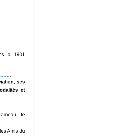
ns loi 1901
iation, ses
odalités et
.
arneau, le
 des Amis du