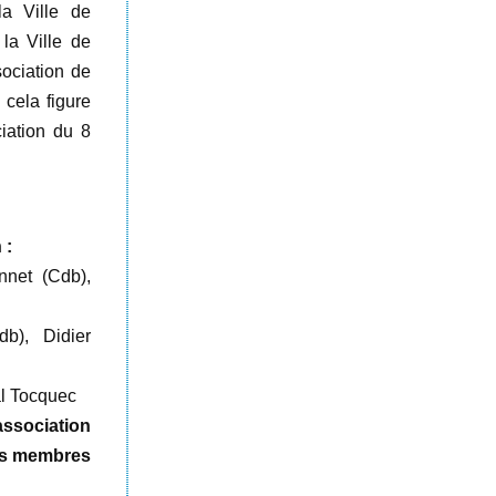
a Ville de
la Ville de
sociation de
 cela figure
ciation du 8
 :
nnet (Cdb),
b), Didier
al Tocquec
ssociation
des membres