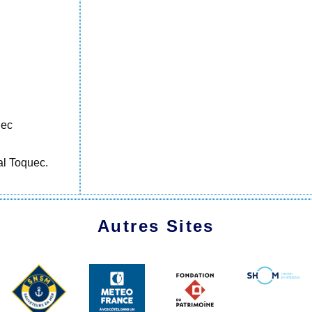
uec
al Toquec.
Autres Sites