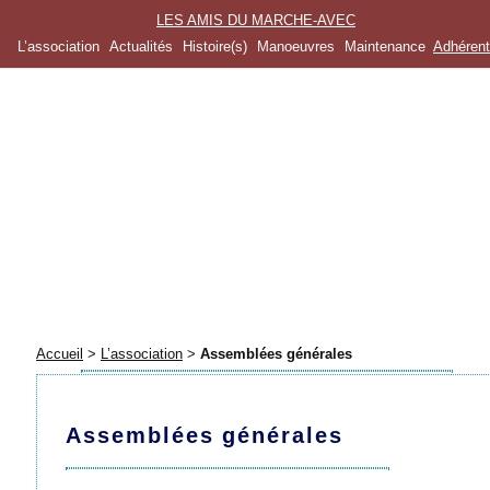
LES AMIS DU MARCHE-AVEC
L’association
Actualités
Histoire(s)
Manoeuvres
Maintenance
Adhéren
Accueil
>
L’association
>
Assemblées générales
Assemblées générales