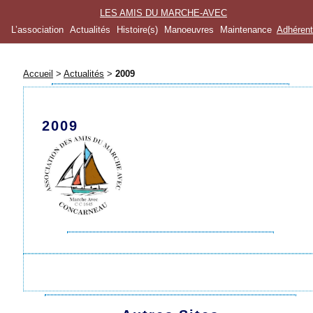
LES AMIS DU MARCHE-AVEC
L’association
Actualités
Histoire(s)
Manoeuvres
Maintenance
Adhéren
Accueil
>
Actualités
>
2009
2009