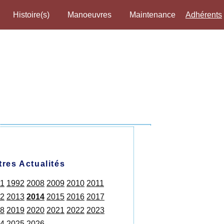
Histoire(s)
Manoeuvres
Maintenance
Adhérents
tres Actualités
1
1992
2008
2009
2010
2011
2
2013
2014
2015
2016
2017
8
2019
2020
2021
2022
2023
4
2025
2026