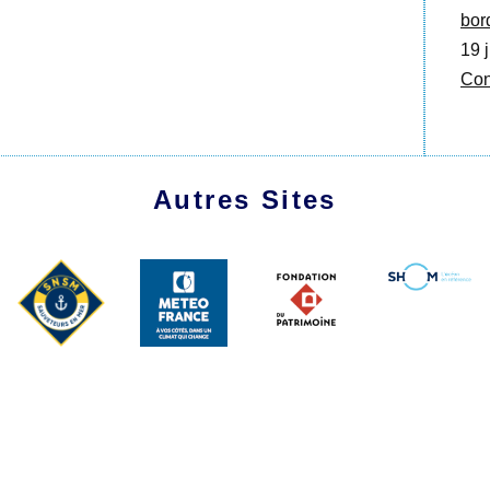
bor
19 j
Con
Autres Sites
1991 - 2026 Les Amis du Marche-Avec
Plan du site
|
Se connecter
|
Contact
|
RSS 2.0