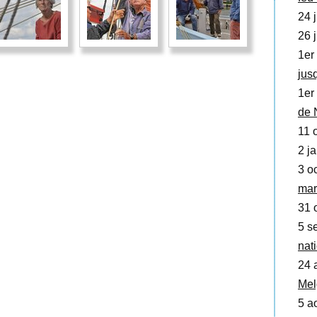
24 j
26 j
1er 
jusq
1er
de N
11 o
2 ja
3 oc
mar
31 o
5 se
nat
24 
Mel
5 a