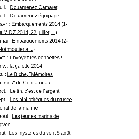
uil. :
Douarnenez Camaret
uil. :
Douarnenez équipage
avr. :
Embarquements 2014 (1-
u’à DZ 2014, 22 juillet, ...)
 mai :
Embarquements 2014 (2-
oirmoutier à ...)
ct. :
Envoyez les bonnettes !
nv. :
la galette 2014 !
t. :
Le Biche, "Mémoires
itimes" de Concarneau
ct. :
Le tin, c’est de l’argent
pt. :
Les bibliothèques du musée
ional de la marine
août :
Les jeunes marins de
gven
oût :
Les mystères du vent 5 août