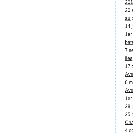
201
20 a
au 
14 j
1er
bat
7 se
Iles
17 
Ave
8 m
Ave
1er
28 j
25 
Cha
4 oc