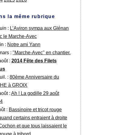
ns la même rubrique
uin :
L’Aviron sympa aux Glénan
c le Marche-Avec
in :
Notre ami Yann
mars :
"Marche-Avec" en chantier.
août :
2014 Fête des Filets
us
uil. :
80ème Anniversaire du
CHE à GROIX
août :
Ah ! La godille 29 août
4
oût :
Bassinoire et tricot rouge
quand certains entraient à droite
Cochon et que tous laissaient le
 rouge à tribord…