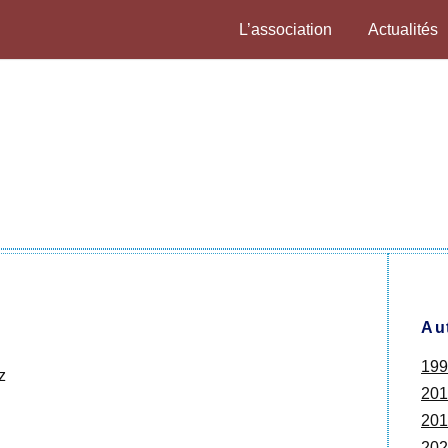
L’association
Actualités
Au
199
z
201
201
202