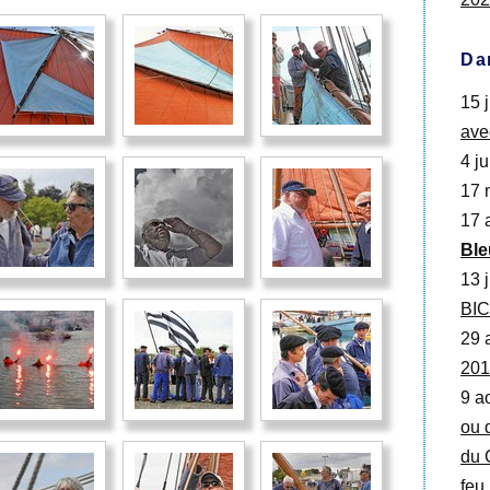
Da
15 j
ave
4 ju
17 
17 
Ble
13 j
BI
29 
201
9 a
ou 
du 
feu