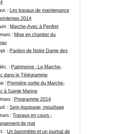
4
vr. :
Les travaux de maintenance
printemps 2014
uin :
Marche-Avec à Penfret
 mars :
Mise en chantier du
eau
pt. :
Pardon de Notre Dame des
déc. :
Patrimoine : Le Marche-
c dans le Télégramme
ai :
Première sortie du Marche-
c à Sainte Marine
 mars :
Programme 2014
uil. :
Sein équipage, mouillage
mars :
Travaux en cours -
ngement de mat
t. :
Un baromètre et un journal de