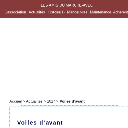
LES AMIS DU MARCHE-AVEC
L’association
Actualités
Histoire(s)
Manoeuvres
Maintenance
Adhéren
Accueil
>
Actualités
>
2017
>
Voiles d’avant
Voiles d’avant