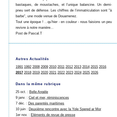
bastaques, de moustaches, et l’unique balancine. Un demi-
pneu sert de défense. Les chiffres de l’immatriculation sont "à
barbe", une mode venue de Douarnenez.
Tout une époque ! ...qu’hier - en couleur - nous faisions un peu
revivre à notre manière...
Post de Pascal.T
Autres Actualités
1991
1992
2008
2009
2010
2011
2012
2013
2014
2015
2016
2017
2018
2019
2020
2021
2022
2023
2024
2025
2026
Dans la même rubrique
25 oct. :
Belle Angèle
9 janv. :
Ciel et mer, réminiscences
7 déc. :
Des parentés maritimes
10 juin :
Deuxième rencontre avec la Yole Spered ar Mor
1er nov. :
Eléments de revue de presse