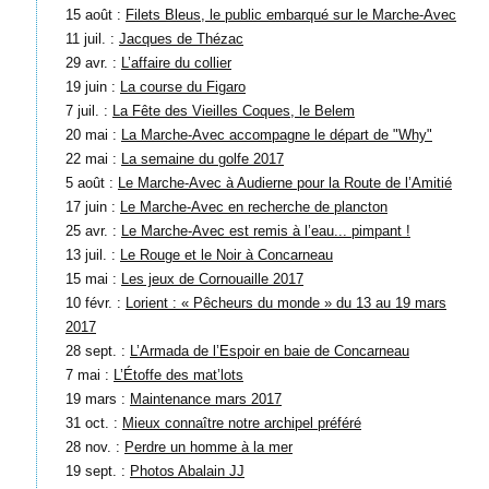
15 août :
Filets Bleus, le public embarqué sur le Marche-Avec
11 juil. :
Jacques de Thézac
29 avr. :
L’affaire du collier
19 juin :
La course du Figaro
7 juil. :
La Fête des Vieilles Coques, le Belem
20 mai :
La Marche-Avec accompagne le départ de "Why"
22 mai :
La semaine du golfe 2017
5 août :
Le Marche-Avec à Audierne pour la Route de l’Amitié
17 juin :
Le Marche-Avec en recherche de plancton
25 avr. :
Le Marche-Avec est remis à l’eau... pimpant !
13 juil. :
Le Rouge et le Noir à Concarneau
15 mai :
Les jeux de Cornouaille 2017
10 févr. :
Lorient : « Pêcheurs du monde » du 13 au 19 mars
2017
28 sept. :
L’Armada de l’Espoir en baie de Concarneau
7 mai :
L’Étoffe des mat’lots
19 mars :
Maintenance mars 2017
31 oct. :
Mieux connaître notre archipel préféré
28 nov. :
Perdre un homme à la mer
19 sept. :
Photos Abalain JJ