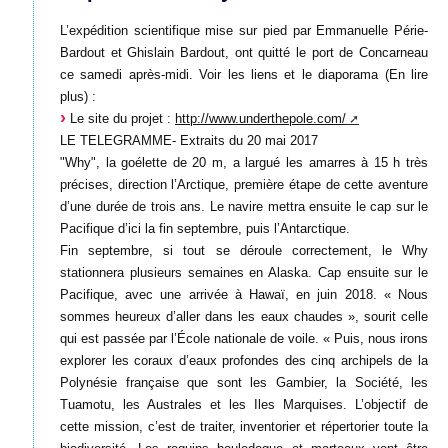
L’expédition scientifique mise sur pied par Emmanuelle Périe-
Bardout et Ghislain Bardout, ont quitté le port de Concarneau
ce samedi après-midi. Voir les liens et le diaporama (En lire
plus) :
Le site du projet :
http://www.underthepole.com/
LE TELEGRAMME- Extraits du 20 mai 2017
"Why", la goélette de 20 m, a largué les amarres à 15 h très
précises, direction l’Arctique, première étape de cette aventure
d’une durée de trois ans. Le navire mettra ensuite le cap sur le
Pacifique d’ici la fin septembre, puis l’Antarctique.
Fin septembre, si tout se déroule correctement, le Why
stationnera plusieurs semaines en Alaska. Cap ensuite sur le
Pacifique, avec une arrivée à Hawaï, en juin 2018. « Nous
sommes heureux d’aller dans les eaux chaudes », sourit celle
qui est passée par l’École nationale de voile. « Puis, nous irons
explorer les coraux d’eaux profondes des cinq archipels de la
Polynésie française que sont les Gambier, la Société, les
Tuamotu, les Australes et les Iles Marquises. L’objectif de
cette mission, c’est de traiter, inventorier et répertorier toute la