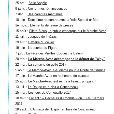
25 oct. :
Belle Angèle
9 janv. :
Ciel et mer, réminiscences
7 déc. :
Des parentés maritimes
10 juin :
Deuxième rencontre avec la Yole Spered ar Mor
1er nov. :
Eléments de revue de presse
15 août :
Filets Bleus, le public embarqué sur le Marche-Avec
11 juil. :
Jacques de Thézac
29 avr. :
L’affaire du collier
19 juin :
La course du Figaro
7 juil. :
La Fête des Vieilles Coques, le Belem
20 mai :
La Marche-Avec accompagne le départ de "Why"
22 mai :
La semaine du golfe 2017
5 août :
Le Marche-Avec à Audierne pour la Route de l’Amitié
17 juin :
Le Marche-Avec en recherche de plancton
25 avr. :
Le Marche-Avec est remis à l’eau... pimpant !
13 juil. :
Le Rouge et le Noir à Concarneau
15 mai :
Les jeux de Cornouaille 2017
10 févr. :
Lorient : « Pêcheurs du monde » du 13 au 19 mars
2017
28 sept. :
L’Armada de l’Espoir en baie de Concarneau