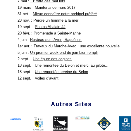
7 mai :
L’Étoffe des mat’lots
19 mars :
Maintenance mars 2017
31 oct. :
Mieux connaître notre archipel préféré
28 nov. :
Perdre un homme à la mer
19 sept. :
Photos Abalain JJ
20 févr. :
Promenade à Sainte-Marine
4 juin :
Rosbras sur l’Aven, Raguénes
1er avr. :
Travaux du Marche-Avec : une excellente nouvelle
5 juin :
Un premier week-end de juin bien rempli
2 sept. :
Une épure des origines
18 sept. :
Une remontée du Belon et merci au pilote...
18 sept. :
Une remontée sereine du Belon
12 sept. :
Voiles d’avant
Autres Sites