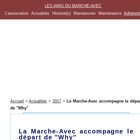
LES AMIS DU MARCHE-AVEC
L’association
Actualités
Histoire(s)
Manoeuvres
Maintenance
Adhéren
Accueil
>
Actualités
>
2017
>
La Marche-Avec accompagne le dépa
de "Why"
La Marche-Avec accompagne le
départ de "Why"