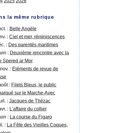
4
2025
2026
ns la même rubrique
ct. :
Belle Angèle
nv. :
Ciel et mer, réminiscences
éc. :
Des parentés maritimes
uin :
Deuxième rencontre avec la
e Spered ar Mor
 nov. :
Eléments de revue de
sse
août :
Filets Bleus, le public
arqué sur le Marche-Avec
uil. :
Jacques de Thézac
vr. :
L’affaire du collier
uin :
La course du Figaro
il. :
La Fête des Vieilles Coques,
Belem