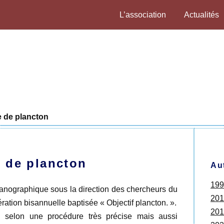
L’association
Actualités
 de plancton
 de plancton
Au
199
éanographique sous la direction des chercheurs du
201
ation bisannuelle baptisée « Objectif plancton. ».
201
on selon une procédure très précise mais aussi