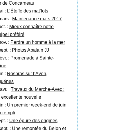
e de Concarneau
ai :
L’Étoffe des mat’lots
mars :
Maintenance mars 2017
ct. :
Mieux connaître notre
hipel préféré
nov. :
Perdre un homme à la mer
sept. :
Photos Abalain JJ
évr. :
Promenade à Sainte-
ine
in :
Rosbras sur l’Aven,
guénes
avr. :
Travaux du Marche-Avec :
 excellente nouvelle
in :
Un premier week-end de juin
n rempli
pt. :
Une épure des origines
sept. :
Une remontée du Belon et