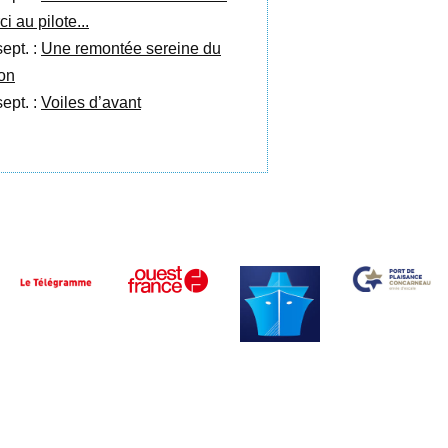
i au pilote...
sept. :
Une remontée sereine du
on
sept. :
Voiles d’avant