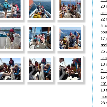
20 
acc
22 
5 a
pou
17 j
rec
25 a
l’ea
13 j
Con
15 
201
10 f
mon
28 