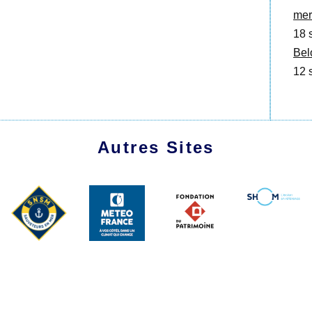
merc
18 
Bel
12 
Autres Sites
1991 - 2026 Les Amis du Marche-Avec
Plan du site
|
Se connecter
|
Contact
|
RSS 2.0