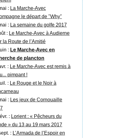
mai :
La Marche-Avec
ompagne le départ de "Why"
mai :
La semaine du golfe 2017
oût :
Le Marche-Avec à Audierne
r la Route de l’Amitié
uin :
Le Marche-Avec en
herche de plancton
vr. :
Le Marche-Avec est remis à
u... pimpant !
uil. :
Le Rouge et le Noir à
carneau
mai :
Les jeux de Cornouaille
7
évr. :
Lorient : « Pêcheurs du
de » du 13 au 19 mars 2017
sept. :
L’Armada de l’Espoir en