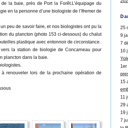
202
é de la baie, près de Port la Forêt.L’équipage du
ie en la personne d’une biologiste de l’Ifremer de
Da
n peu de savoir faire, et nos biologistes ont pu la
25 o
raction du plancton (photo 153 ci-dessous) du chalut
9 ja
bouteilles plastique avec entonnoir de circonstance.
7 d
ié vers la station de biologie de Concarneau pour
10 j
bon plancton dans la baie.
Yol
iologistes.
1er
à renouveler lors de la prochaine opération de
pre
15 
essous
emb
11 j
29 a
19 j
7 ju
le 