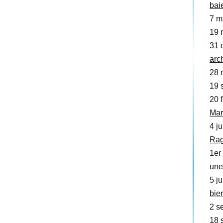
bai
7 m
19 
31 o
arc
28 
19 
20 f
Mar
4 ju
Ra
1er 
une
5 ju
bie
2 se
18 