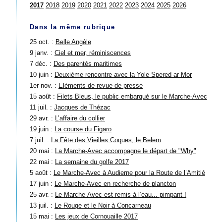
2017
2018
2019
2020
2021
2022
2023
2024
2025
2026
Dans la même rubrique
25 oct. :
Belle Angèle
9 janv. :
Ciel et mer, réminiscences
7 déc. :
Des parentés maritimes
10 juin :
Deuxième rencontre avec la Yole Spered ar Mor
1er nov. :
Eléments de revue de presse
15 août :
Filets Bleus, le public embarqué sur le Marche-Avec
11 juil. :
Jacques de Thézac
29 avr. :
L’affaire du collier
19 juin :
La course du Figaro
7 juil. :
La Fête des Vieilles Coques, le Belem
20 mai :
La Marche-Avec accompagne le départ de "Why"
22 mai :
La semaine du golfe 2017
5 août :
Le Marche-Avec à Audierne pour la Route de l’Amitié
17 juin :
Le Marche-Avec en recherche de plancton
25 avr. :
Le Marche-Avec est remis à l’eau... pimpant !
13 juil. :
Le Rouge et le Noir à Concarneau
15 mai :
Les jeux de Cornouaille 2017