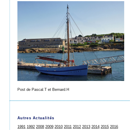
Post de Pascal.T et Bernard.H
Autres Actualités
1991
1992
2008
2009
2010
2011
2012
2013
2014
2015
2016