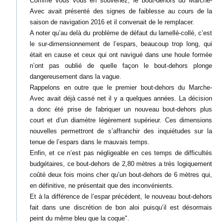
Comme vous vous en souvenez, le bout-dehors du Marche-
Avec avait présenté des signes de faiblesse au cours de la
saison de navigation 2016 et il convenait de le remplacer.
A noter qu’au delà du problème de défaut du lamellé-collé, c’est
le sur-dimensionnement de l’espars, beaucoup trop long, qui
était en cause et ceux qui ont navigué dans une houle formée
n’ont pas oublié de quelle façon le bout-dehors plonge
dangereusement dans la vague.
Rappelons en outre que le premier bout-dehors du Marche-
Avec avait déjà cassé net il y a quelques années. La décision
a donc été prise de fabriquer un nouveau bout-dehors plus
court et d’un diamètre légèrement supérieur. Ces dimensions
nouvelles permettront de s’affranchir des inquiétudes sur la
tenue de l’espars dans le mauvais temps.
Enfin, et ce n’est pas négligeable en ces temps de difficultés
budgétaires, ce bout-dehors de 2,80 mètres a très logiquement
coûté deux fois moins cher qu’un bout-dehors de 6 mètres qui,
en définitive, ne présentait que des inconvénients.
Et à la différence de l’espar précédent, le nouveau bout-dehors
fait dans une discrétion de bon aloi puisqu’il est désormais
peint du même bleu que la coque".