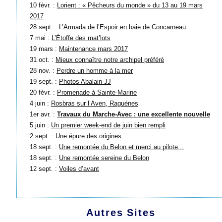
10 févr. :
Lorient : « Pêcheurs du monde » du 13 au 19 mars
2017
28 sept. :
L’Armada de l’Espoir en baie de Concarneau
7 mai :
L’Étoffe des mat’lots
19 mars :
Maintenance mars 2017
31 oct. :
Mieux connaître notre archipel préféré
28 nov. :
Perdre un homme à la mer
19 sept. :
Photos Abalain JJ
20 févr. :
Promenade à Sainte-Marine
4 juin :
Rosbras sur l’Aven, Raguénes
1er avr. :
Travaux du Marche-Avec : une excellente nouvelle
5 juin :
Un premier week-end de juin bien rempli
2 sept. :
Une épure des origines
18 sept. :
Une remontée du Belon et merci au pilote...
18 sept. :
Une remontée sereine du Belon
12 sept. :
Voiles d’avant
Autres Sites