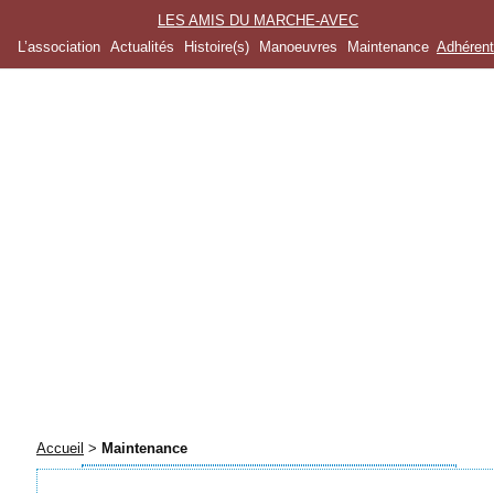
LES AMIS DU MARCHE-AVEC
L’association
Actualités
Histoire(s)
Manoeuvres
Maintenance
Adhéren
Accueil
>
Maintenance