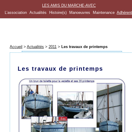
LES AMIS DU MARCHE-AVEC
L’association
Actualités
Histoire(s)
Manoeuvres
Maintenance
Adhéren
Accueil
>
Actualités
>
2011
>
Les travaux de printemps
Les travaux de printemps