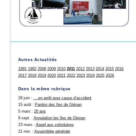
Autres Actualités
1991
1992
2008
2009
2010
2011
2012
2013
2014
2015
2016
2017
2018
2019
2020
2021
2022
2023
2024
2025
2026
Dans la même rubrique
28 juin :
....en arrêt pour cause d’accident
15 août :
Pardon des îles de Glénan
5 mars :
20 ans
9 sept. :
Annulation les îles de Glenan
23 mars :
Appel aux volontaires
21 nov. :
Assemblée générale