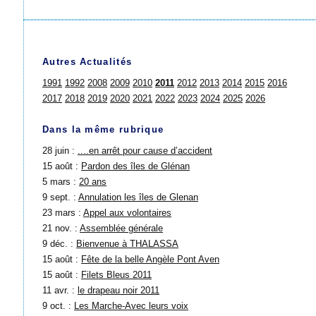
Autres Actualités
1991
1992
2008
2009
2010
2011
2012
2013
2014
2015
2016
2017
2018
2019
2020
2021
2022
2023
2024
2025
2026
Dans la même rubrique
28 juin :
....en arrêt pour cause d’accident
15 août :
Pardon des îles de Glénan
5 mars :
20 ans
9 sept. :
Annulation les îles de Glenan
23 mars :
Appel aux volontaires
21 nov. :
Assemblée générale
9 déc. :
Bienvenue à THALASSA
15 août :
Fête de la belle Angèle Pont Aven
15 août :
Filets Bleus 2011
11 avr. :
le drapeau noir 2011
9 oct. :
Les Marche-Avec leurs voix