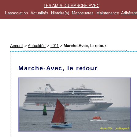
LES AMIS DU MARCHE-AVEC
L’association
Actualités
Histoire(s)
Manoeuvres
Maintenance
Adhéren
Accueil
>
Actualités
>
2011
>
Marche-Avec, le retour
Marche-Avec, le retour