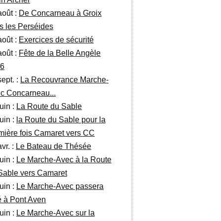
août :
De Concarneau à Groix
s les Perséides
août :
Exercices de sécurité
août :
Fête de la Belle Angèle
6
sept. :
La Recouvrance Marche-
c Concarneau...
uin :
La Route du Sable
uin :
la Route du Sable pour la
mière fois Camaret vers CC
vr. :
Le Bateau de Thésée
uin :
Le Marche-Avec à la Route
Sable vers Camaret
uin :
Le Marche-Avec passera
té à Pont Aven
uin :
Le Marche-Avec sur la