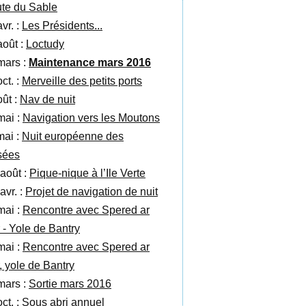
te du Sable
vr. :
Les Présidents...
août :
Loctudy
mars :
Maintenance mars 2016
ct. :
Merveille des petits ports
oût :
Nav de nuit
mai :
Navigation vers les Moutons
mai :
Nuit européenne des
sées
 août :
Pique-nique à l’Ile Verte
avr. :
Projet de navigation de nuit
mai :
Rencontre avec Spered ar
 - Yole de Bantry
mai :
Rencontre avec Spered ar
, yole de Bantry
mars :
Sortie mars 2016
ct. :
Sous abri annuel