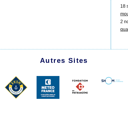
18 
mou
2 no
qua
Autres Sites
1991 - 2026 Les Amis du Marche-Avec
Plan du site
|
Se connecter
|
Contact
|
RSS 2.0