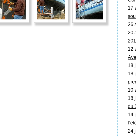
17 
sou
26 
20 
201
12 
Ave
18 j
18 j
pre
10 a
18 j
du 
14 j
l’é
24 j