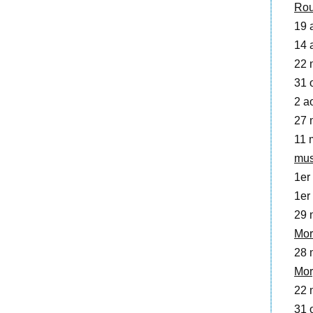
Rou
19 a
14 
22 
31 o
2 a
27 
11 
mu
1er
1er 
29 
Mor
28 
Mor
22 
31 o