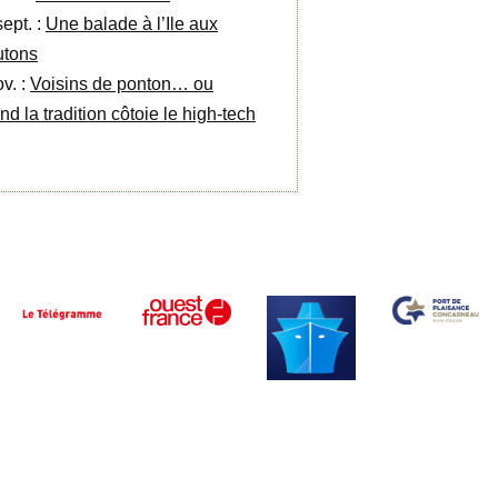
sept. :
Une balade à l’Ile aux
tons
v. :
Voisins de ponton… ou
nd la tradition côtoie le high-tech