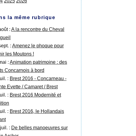
4
2025
2026
ns la même rubrique
août :
A la rencontre du Cheval
rgueil
ept. :
Amenez le phoque pour
nir les Moutons !
mai :
Animation patrimoine : des
its Concarnois à bord
uil. :
Brest 2016 - Concarneau -
nte Evette / Camaret / Brest
uil. :
Brest 2016 Modernité et
ition
uil. :
Brest 2016, le Hollandais
lant
juil. :
De belles manoeuvres sur
in Archer