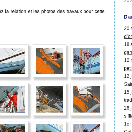
202
 la relation et les photos des travaux pour cette
Da
20 
d’o
18 s
gar
10 
pet
12 j
Sai
15 j
trad
26 j
siff
1er 
Col