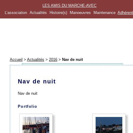
LES AMIS DU MARCHE-AVEC
L’association
Actualités
Histoire(s)
Manoeuvres
Maintenance
Adhéren
Accueil
>
Actualités
>
2016
>
Nav de nuit
Nav de nuit
Nav de nuit
Portfolio