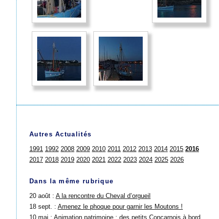
Autres Actualités
1991
1992
2008
2009
2010
2011
2012
2013
2014
2015
2016
2017
2018
2019
2020
2021
2022
2023
2024
2025
2026
Dans la même rubrique
20 août :
A la rencontre du Cheval d’orgueil
18 sept. :
Amenez le phoque pour garnir les Moutons !
10 mai :
Animation patrimoine : des petits Concarnois à bord