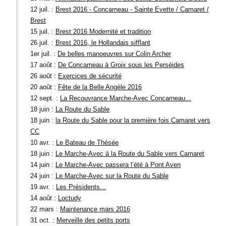
12 juil. :
Brest 2016 - Concarneau - Sainte Evette / Camaret /
Brest
15 juil. :
Brest 2016 Modernité et tradition
26 juil. :
Brest 2016, le Hollandais sifflant
1er juil. :
De belles manoeuvres sur Colin Archer
17 août :
De Concarneau à Groix sous les Perséides
26 août :
Exercices de sécurité
20 août :
Fête de la Belle Angèle 2016
12 sept. :
La Recouvrance Marche-Avec Concarneau...
18 juin :
La Route du Sable
18 juin :
la Route du Sable pour la première fois Camaret vers
CC
10 avr. :
Le Bateau de Thésée
18 juin :
Le Marche-Avec à la Route du Sable vers Camaret
14 juin :
Le Marche-Avec passera l’été à Pont Aven
24 juin :
Le Marche-Avec sur la Route du Sable
19 avr. :
Les Présidents...
14 août :
Loctudy
22 mars :
Maintenance mars 2016
31 oct. :
Merveille des petits ports