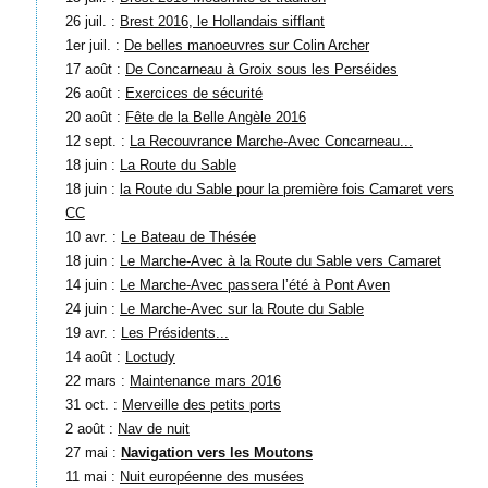
26 juil. :
Brest 2016, le Hollandais sifflant
1er juil. :
De belles manoeuvres sur Colin Archer
17 août :
De Concarneau à Groix sous les Perséides
26 août :
Exercices de sécurité
20 août :
Fête de la Belle Angèle 2016
12 sept. :
La Recouvrance Marche-Avec Concarneau...
18 juin :
La Route du Sable
18 juin :
la Route du Sable pour la première fois Camaret vers
CC
10 avr. :
Le Bateau de Thésée
18 juin :
Le Marche-Avec à la Route du Sable vers Camaret
14 juin :
Le Marche-Avec passera l’été à Pont Aven
24 juin :
Le Marche-Avec sur la Route du Sable
19 avr. :
Les Présidents...
14 août :
Loctudy
22 mars :
Maintenance mars 2016
31 oct. :
Merveille des petits ports
2 août :
Nav de nuit
27 mai :
Navigation vers les Moutons
11 mai :
Nuit européenne des musées