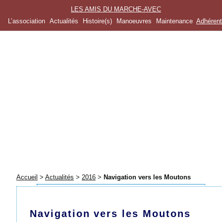
LES AMIS DU MARCHE-AVEC
L’association
Actualités
Histoire(s)
Manoeuvres
Maintenance
Adhéren
Accueil
>
Actualités
>
2016
>
Navigation vers les Moutons
Navigation vers les Moutons