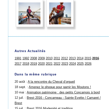
Autres Actualités
1991
1992
2008
2009
2010
2011
2012
2013
2014
2015
2016
2017
2018
2019
2020
2021
2022
2023
2024
2025
2026
Dans la même rubrique
20 août :
A la rencontre du Cheval d’orgueil
18 sept. :
Amenez le phoque pour garnir les Moutons !
10 mai :
Animation patrimoine : des petits Concarnois à bord
12 juil. :
Brest 2016 - Concarneau - Sainte Evette / Camaret /
Brest
15 juil. :
Brest 2016 Modernité et tradition