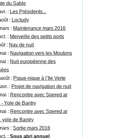
te du Sable
vr. :
Les Présidents...
août :
Loctudy
mars :
Maintenance mars 2016
ct. :
Merveille des petits ports
oût :
Nav de nuit
mai :
Navigation vers les Moutons
mai :
Nuit européenne des
sées
 août :
Pique-nique à l’Ile Verte
avr. :
Projet de navigation de nuit
mai :
Rencontre avec Spered ar
 - Yole de Bantry
mai :
Rencontre avec Spered ar
, yole de Bantry
mars :
Sortie mars 2016
ct. :
Sous abri annuel