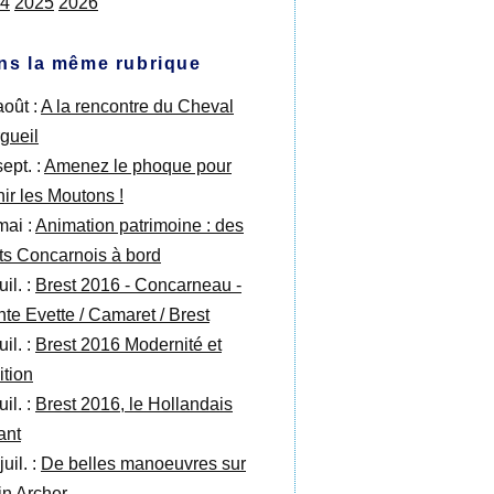
4
2025
2026
ns la même rubrique
août :
A la rencontre du Cheval
rgueil
ept. :
Amenez le phoque pour
nir les Moutons !
mai :
Animation patrimoine : des
its Concarnois à bord
uil. :
Brest 2016 - Concarneau -
nte Evette / Camaret / Brest
uil. :
Brest 2016 Modernité et
ition
uil. :
Brest 2016, le Hollandais
lant
juil. :
De belles manoeuvres sur
in Archer