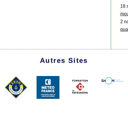
18 
mou
2 no
qua
Autres Sites
1991 - 2026 Les Amis du Marche-Avec
Plan du site
|
Se connecter
|
Contact
|
RSS 2.0