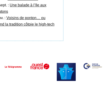
sept. :
Une balade à l’Ile aux
tons
v. :
Voisins de ponton… ou
nd la tradition côtoie le high-tech