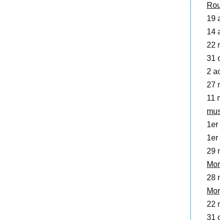
Rou
19 a
14 
22 
31 o
2 a
27 
11 
mu
1er
1er 
29 
Mor
28 
Mor
22 
31 o