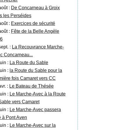
août :
De Concarneau à Groix
s les Perséides
août :
Exercices de sécurité
août :
Fête de la Belle Angèle
6
sept. :
La Recouvrance Marche-
c Concarneau...
uin :
La Route du Sable
uin :
la Route du Sable pour la
mière fois Camaret vers CC
vr. :
Le Bateau de Thésée
uin :
Le Marche-Avec à la Route
Sable vers Camaret
uin :
Le Marche-Avec passera
té à Pont Aven
uin :
Le Marche-Avec sur la