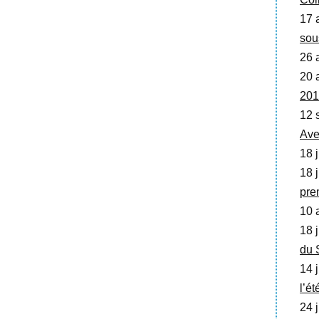
17 
sou
26 
20 
201
12 
Ave
18 j
18 j
pre
10 a
18 j
du 
14 j
l’é
24 j