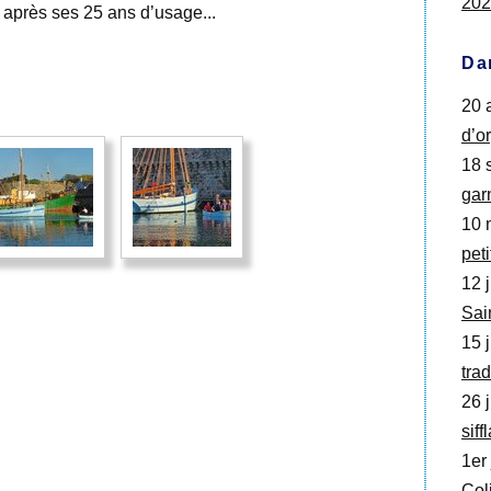
202
 après ses 25 ans d’usage...
Da
20 
d’o
18 s
gar
10 
pet
12 j
Sai
15 j
trad
26 j
siff
1er 
Col