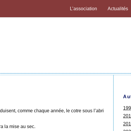
L’association
Actualités
Au
199
duisent, comme chaque année, le cotre sous l’abri
201
201
ra la mise au sec.