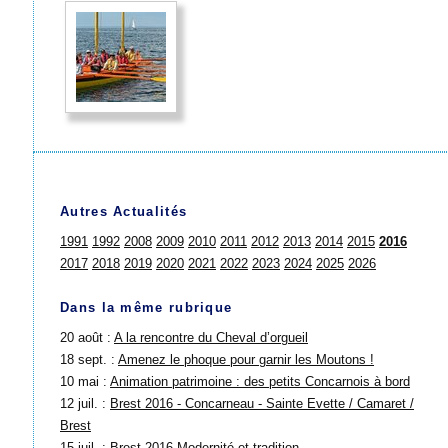
Autres Actualités
1991
1992
2008
2009
2010
2011
2012
2013
2014
2015
2016
2017
2018
2019
2020
2021
2022
2023
2024
2025
2026
Dans la même rubrique
20 août :
A la rencontre du Cheval d’orgueil
18 sept. :
Amenez le phoque pour garnir les Moutons !
10 mai :
Animation patrimoine : des petits Concarnois à bord
12 juil. :
Brest 2016 - Concarneau - Sainte Evette / Camaret /
Brest
15 juil. :
Brest 2016 Modernité et tradition