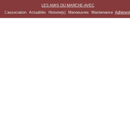
LES AMIS DU MARCHE-AVEC
L’association
Actualités
Histoire(s)
Manoeuvres
Maintenance
Adhéren