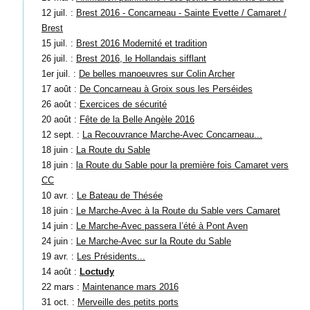
12 juil. :
Brest 2016 - Concarneau - Sainte Evette / Camaret /
Brest
15 juil. :
Brest 2016 Modernité et tradition
26 juil. :
Brest 2016, le Hollandais sifflant
1er juil. :
De belles manoeuvres sur Colin Archer
17 août :
De Concarneau à Groix sous les Perséides
26 août :
Exercices de sécurité
20 août :
Fête de la Belle Angèle 2016
12 sept. :
La Recouvrance Marche-Avec Concarneau...
18 juin :
La Route du Sable
18 juin :
la Route du Sable pour la première fois Camaret vers
CC
10 avr. :
Le Bateau de Thésée
18 juin :
Le Marche-Avec à la Route du Sable vers Camaret
14 juin :
Le Marche-Avec passera l’été à Pont Aven
24 juin :
Le Marche-Avec sur la Route du Sable
19 avr. :
Les Présidents...
14 août :
Loctudy
22 mars :
Maintenance mars 2016
31 oct. :
Merveille des petits ports