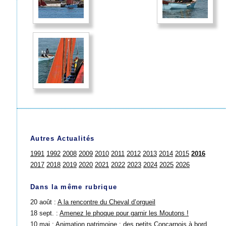
Autres Actualités
1991
1992
2008
2009
2010
2011
2012
2013
2014
2015
2016
2017
2018
2019
2020
2021
2022
2023
2024
2025
2026
Dans la même rubrique
20 août :
A la rencontre du Cheval d’orgueil
18 sept. :
Amenez le phoque pour garnir les Moutons !
10 mai :
Animation patrimoine : des petits Concarnois à bord