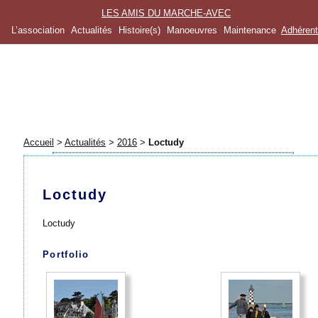
LES AMIS DU MARCHE-AVEC
L’association
Actualités
Histoire(s)
Manoeuvres
Maintenance
Adhéren
Accueil
>
Actualités
>
2016
>
Loctudy
Loctudy
Loctudy
Portfolio