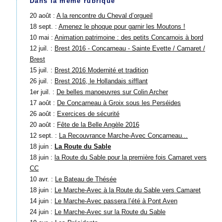
Dans la même rubrique
20 août :
A la rencontre du Cheval d’orgueil
18 sept. :
Amenez le phoque pour garnir les Moutons !
10 mai :
Animation patrimoine : des petits Concarnois à bord
12 juil. :
Brest 2016 - Concarneau - Sainte Evette / Camaret /
Brest
15 juil. :
Brest 2016 Modernité et tradition
26 juil. :
Brest 2016, le Hollandais sifflant
1er juil. :
De belles manoeuvres sur Colin Archer
17 août :
De Concarneau à Groix sous les Perséides
26 août :
Exercices de sécurité
20 août :
Fête de la Belle Angèle 2016
12 sept. :
La Recouvrance Marche-Avec Concarneau...
18 juin :
La Route du Sable
18 juin :
la Route du Sable pour la première fois Camaret vers
CC
10 avr. :
Le Bateau de Thésée
18 juin :
Le Marche-Avec à la Route du Sable vers Camaret
14 juin :
Le Marche-Avec passera l’été à Pont Aven
24 juin :
Le Marche-Avec sur la Route du Sable