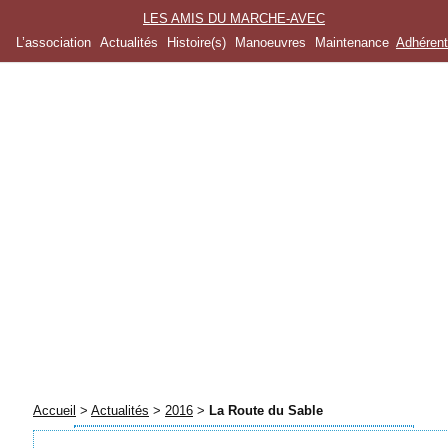
LES AMIS DU MARCHE-AVEC
L’association
Actualités
Histoire(s)
Manoeuvres
Maintenance
Adhéren
Accueil
>
Actualités
>
2016
>
La Route du Sable