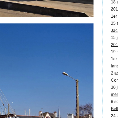
18 a
201
1er
25 a
Jac
15 j
201
19 
1er 
lan
2 a
Con
30 j
mer
8 se
Bell
24 