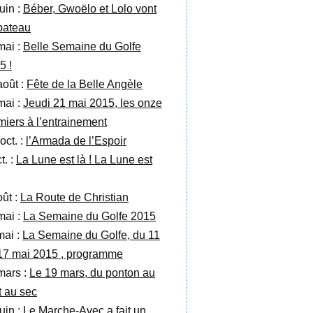
uin :
Béber, Gwoëlo et Lolo vont
bateau
mai :
Belle Semaine du Golfe
5 !
août :
Fête de la Belle Angèle
mai :
Jeudi 21 mai 2015, les onze
miers à l’entrainement
oct. :
l’Armada de l’Espoir
t. :
La Lune est là ! La Lune est
oût :
La Route de Christian
mai :
La Semaine du Golfe 2015
mai :
La Semaine du Golfe, du 11
17 mai 2015 , programme
mars :
Le 19 mars, du ponton au
t au sec
uin :
Le Marche-Avec a fait un