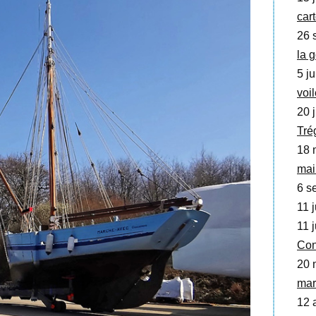
car
26 
la 
5 ju
voi
20 j
Tré
18 
mai
6 se
11 j
11 j
Con
20 
mar
12 