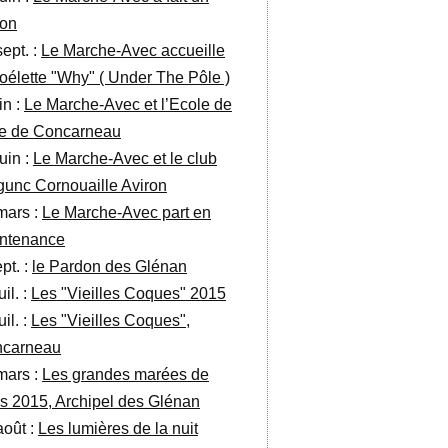
ton
sept. :
Le Marche-Avec accueille
goélette "Why" ( Under The Pôle )
in :
Le Marche-Avec et l’Ecole de
le de Concarneau
uin :
Le Marche-Avec et le club
gunc Cornouaille Aviron
mars :
Le Marche-Avec part en
ntenance
pt. :
le Pardon des Glénan
uil. :
Les "Vieilles Coques" 2015
uil. :
Les "Vieilles Coques",
carneau
mars :
Les grandes marées de
s 2015, Archipel des Glénan
août :
Les lumières de la nuit