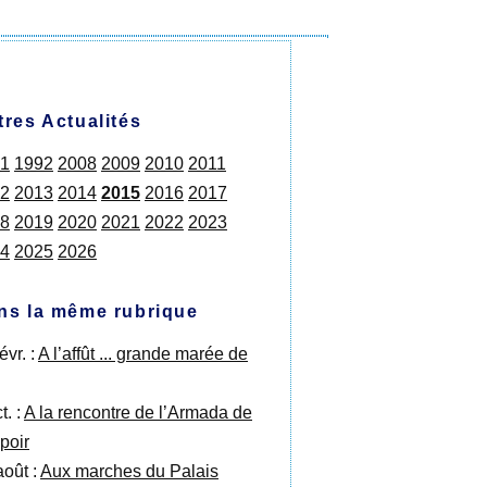
tres Actualités
1
1992
2008
2009
2010
2011
2
2013
2014
2015
2016
2017
8
2019
2020
2021
2022
2023
4
2025
2026
ns la même rubrique
évr. :
A l’affût ... grande marée de
t. :
A la rencontre de l’Armada de
poir
août :
Aux marches du Palais