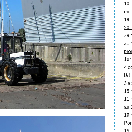
10 j
en 
19 
201
29 
21 
pre
1er 
4 oc
là !
3 a
15 
11 
au 
19 
Por
15 j