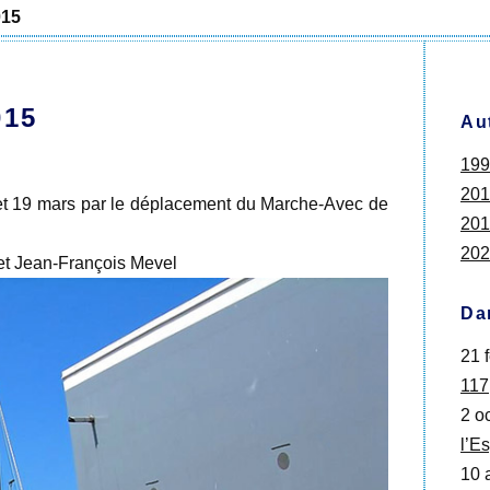
015
015
Au
199
201
 et 19 mars par le déplacement du Marche-Avec de
201
202
et Jean-François Mevel
Da
21 f
117
2 oc
l’Es
10 