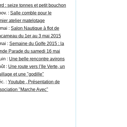
ard : seize tonnes et petit bouchon
nov. :
Salle comble pour le
mier atelier matelotage
 mai :
Salon Nautique à flot de
carneau du 1er au 3 mai 2015
mai :
Semaine du Golfe 2015 : la
nde Parade du samedi 16 mai
uin :
Une belle rencontre avirons
oût :
Une route vers l’Ile Verte, un
illage et une "godille"
éc. :
Youtube , Présentation de
ssociation "Marche Avec"