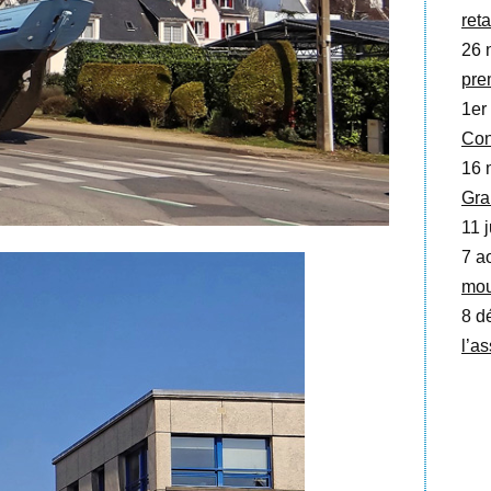
ret
26 
pre
1er
Con
16 
Gra
11 j
7 a
mou
8 d
l’a