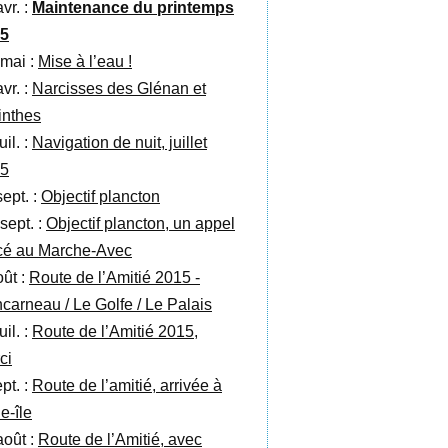
vr. :
Maintenance du printemps
5
 mai :
Mise à l’eau !
vr. :
Narcisses des Glénan et
inthes
uil. :
Navigation de nuit, juillet
5
sept. :
Objectif plancton
sept. :
Objectif plancton, un appel
cé au Marche-Avec
oût :
Route de l’Amitié 2015 -
carneau / Le Golfe / Le Palais
uil. :
Route de l’Amitié 2015,
ci
pt. :
Route de l’amitié, arrivée à
e-île
août :
Route de l’Amitié, avec