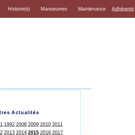
Histoire(s)
Manoeuvres
Maintenance
Adhérents
tres Actualités
1
1992
2008
2009
2010
2011
2
2013
2014
2015
2016
2017