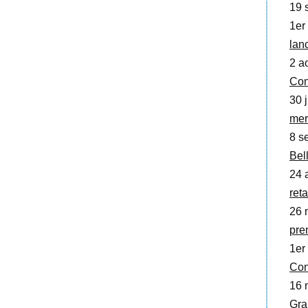
19 
1er 
lan
2 a
Con
30 j
mer
8 se
Bell
24 
ret
26 
pre
1er
Con
16 
Gra