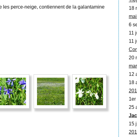
e les perce-neige, contiennent de la galantamine
18 
mai
6 se
11 j
11 j
Con
20 
mar
12 
18 a
201
1er
25 a
Jac
15 j
201