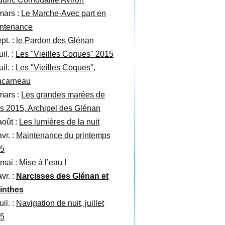
mars :
Le Marche-Avec part en
ntenance
pt. :
le Pardon des Glénan
uil. :
Les "Vieilles Coques" 2015
uil. :
Les "Vieilles Coques",
carneau
mars :
Les grandes marées de
s 2015, Archipel des Glénan
août :
Les lumières de la nuit
vr. :
Maintenance du printemps
5
 mai :
Mise à l’eau !
vr. :
Narcisses des Glénan et
inthes
uil. :
Navigation de nuit, juillet
5