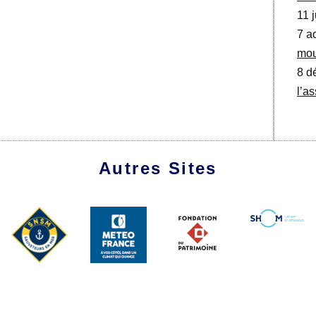
11 j
7 a
mou
8 d
l’a
Autres Sites
1991 - 2026 Les Amis du Marche-Avec