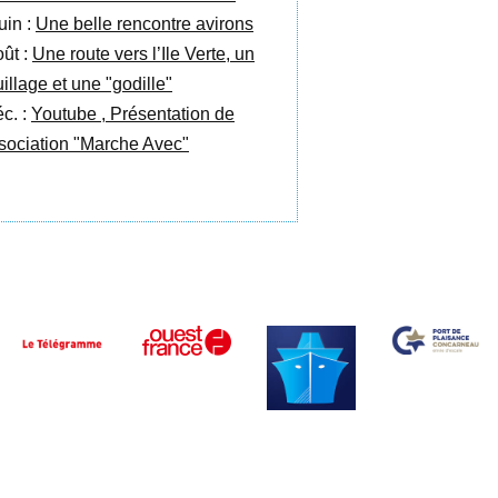
uin :
Une belle rencontre avirons
oût :
Une route vers l’Ile Verte, un
illage et une "godille"
éc. :
Youtube , Présentation de
ssociation "Marche Avec"