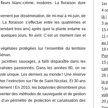
 fleurs blanc-crème, inodores. La floraison dure
1er 
4 oc
vement par dissémination, de mi-mai à mi-juin, de
là !
 La floraison s’effectue entre les quatrièmes et
3 a
pendant trois ans) après quoi la plante entame sa
15 
uelques jours, fin avril. C’est un moment rare et
11 
au 
 végétales protégées sur l’ensemble du territoire
19 
Glénan.
Por
s jacinthes sauvages, a failli disparaître dans les
15 j
uralistes passionnés. Dans les années 80, on ne
car
lante unique. Les derniers au monde ! Une réserve
26 
r l’extinction sur l’Ile de Saint Nicolas. Et 30 ans
la 
blement ! En 2010, les botanistes dénombrent plus
5 ju
 inventer des méthodes de sauvegarde et de gestion
voi
d’un périmètre de protection et canalisation des
20 j
Tré