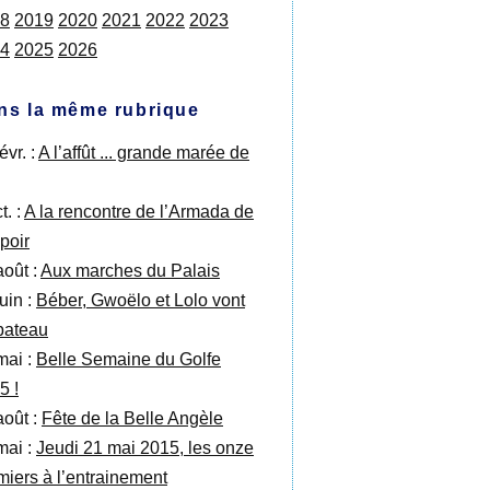
8
2019
2020
2021
2022
2023
4
2025
2026
ns la même rubrique
évr. :
A l’affût ... grande marée de
t. :
A la rencontre de l’Armada de
poir
août :
Aux marches du Palais
uin :
Béber, Gwoëlo et Lolo vont
bateau
mai :
Belle Semaine du Golfe
5 !
août :
Fête de la Belle Angèle
mai :
Jeudi 21 mai 2015, les onze
miers à l’entrainement