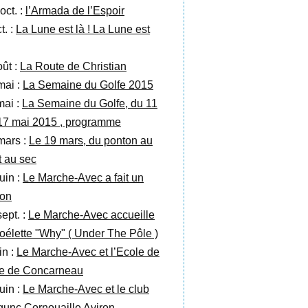
oct. :
l’Armada de l’Espoir
t. :
La Lune est là ! La Lune est
oût :
La Route de Christian
mai :
La Semaine du Golfe 2015
mai :
La Semaine du Golfe, du 11
17 mai 2015 , programme
mars :
Le 19 mars, du ponton au
t au sec
uin :
Le Marche-Avec a fait un
ton
sept. :
Le Marche-Avec accueille
goélette "Why" ( Under The Pôle )
in :
Le Marche-Avec et l’Ecole de
le de Concarneau
uin :
Le Marche-Avec et le club
gunc Cornouaille Aviron