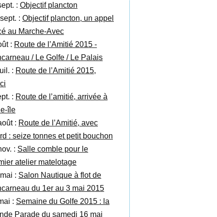
sept. :
Objectif plancton
sept. :
Objectif plancton, un appel
cé au Marche-Avec
oût :
Route de l’Amitié 2015 -
carneau / Le Golfe / Le Palais
uil. :
Route de l’Amitié 2015,
ci
pt. :
Route de l’amitié, arrivée à
e-île
août :
Route de l’Amitié, avec
ard : seize tonnes et petit bouchon
nov. :
Salle comble pour le
mier atelier matelotage
 mai :
Salon Nautique à flot de
carneau du 1er au 3 mai 2015
mai :
Semaine du Golfe 2015 : la
nde Parade du samedi 16 mai