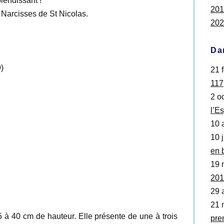
lendissant !
201
s Narcisses de St Nicolas.
202
Da
)
21 f
117
2 oc
l’Es
10 
10 j
en 
19 
201
29 
21 
 à 40 cm de hauteur. Elle présente de une à trois
pre