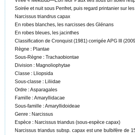
Virée « Mektoub—Eon Mor » aux Iles sous un soleil resp
Soirée et nuit sous Penfret, puis regard printanier sur le
Narcissus triandrus capax
En robes blanches, les narcisses des Glénans
En robes bleues, les jacinthes
Classification de Cronquist (1981) corrigée APG III (2009
Règne : Plantae
Sous-Règne : Trachaobiontae
Division : Magnoliophytae
Classe : Lliopsida
Sous-classe : Liliidae
Ordre : Asparagales
Famille : Amaryllidacae
Sous-famille : Amaryllidoideae
Genre : Narcissus
Espèce : Narcissus triandus (sous-espèce capax)
Narcissus triandus subsp. capax est une bulbifère de 15