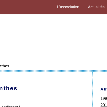
L’association
Actualités
nthes
inthes
Au
199
201