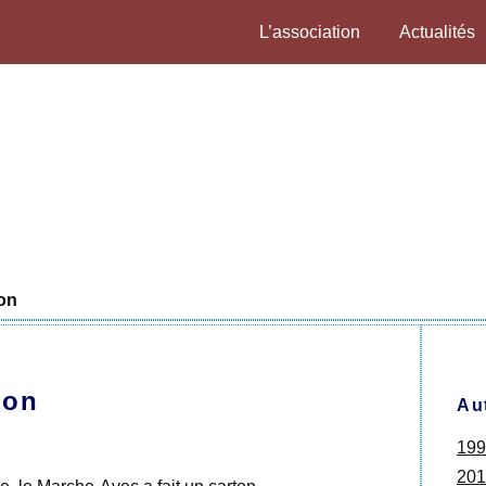
L’association
Actualités
ton
ton
Au
199
201