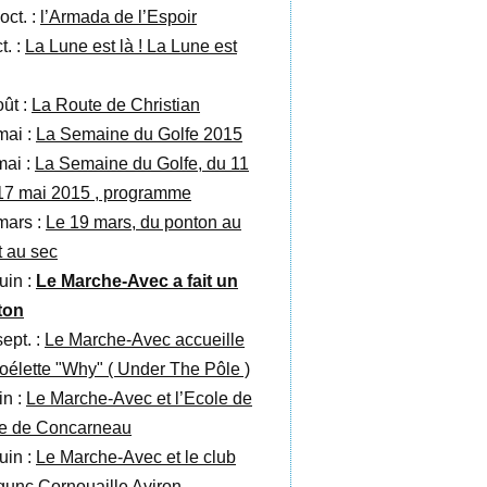
oct. :
l’Armada de l’Espoir
t. :
La Lune est là ! La Lune est
oût :
La Route de Christian
mai :
La Semaine du Golfe 2015
mai :
La Semaine du Golfe, du 11
17 mai 2015 , programme
mars :
Le 19 mars, du ponton au
t au sec
uin :
Le Marche-Avec a fait un
ton
sept. :
Le Marche-Avec accueille
goélette "Why" ( Under The Pôle )
in :
Le Marche-Avec et l’Ecole de
le de Concarneau
uin :
Le Marche-Avec et le club
gunc Cornouaille Aviron