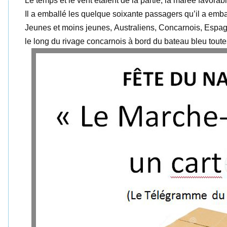
Le temps et le vent étaient de la partie, la marée favorab
Il a emballé les quelque soixante passagers qu’il a emb
Jeunes et moins jeunes, Australiens, Concarnois, Espag
le long du rivage concarnois à bord du bateau bleu toutes