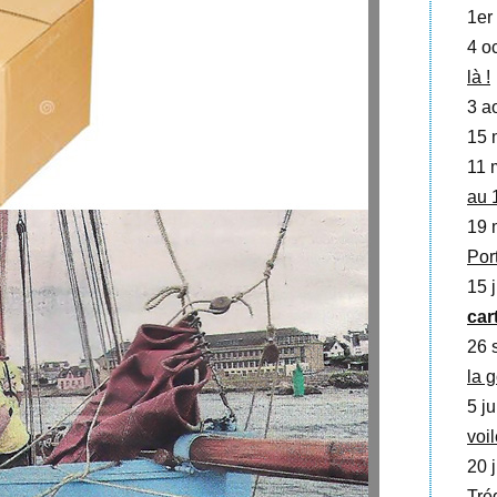
1er 
4 oc
là !
3 a
15 
11 
au 
19 
Por
15 j
car
26 
la 
5 ju
voi
20 j
Tré