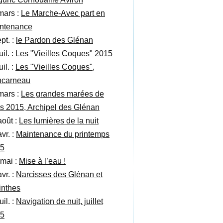
mars :
Le Marche-Avec part en
ntenance
pt. :
le Pardon des Glénan
uil. :
Les "Vieilles Coques" 2015
uil. :
Les "Vieilles Coques",
carneau
mars :
Les grandes marées de
s 2015, Archipel des Glénan
août :
Les lumières de la nuit
vr. :
Maintenance du printemps
5
 mai :
Mise à l’eau !
vr. :
Narcisses des Glénan et
inthes
uil. :
Navigation de nuit, juillet
5