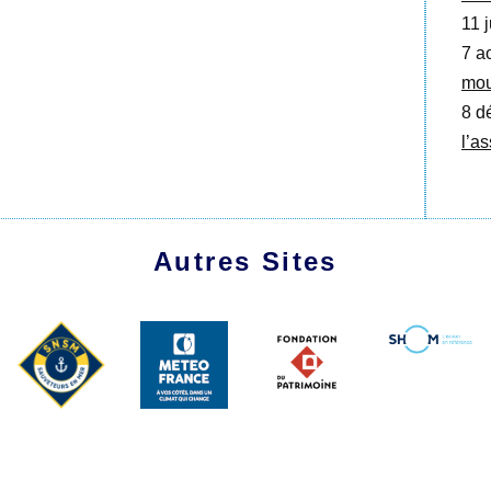
11 j
7 a
mou
8 d
l’a
Autres Sites
1991 - 2026 Les Amis du Marche-Avec