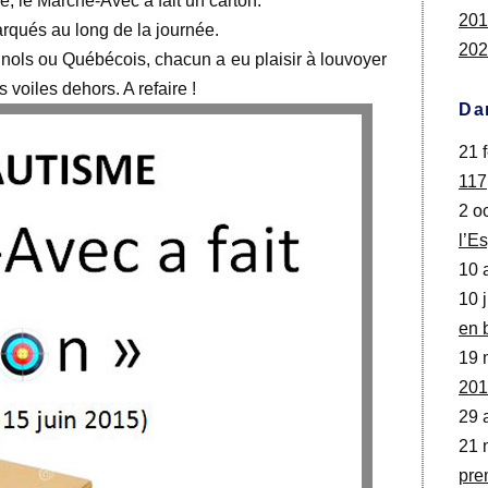
le, le Marche-Avec a fait un carton.
201
arqués au long de la journée.
202
nols ou Québécois, chacun a eu plaisir à louvoyer
 voiles dehors. A refaire !
Da
21 f
117
2 oc
l’Es
10 
10 j
en 
19 
201
29 
21 
pre