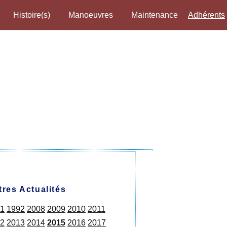
Histoire(s)
Manoeuvres
Maintenance
Adhérents
tres Actualités
1
1992
2008
2009
2010
2011
2
2013
2014
2015
2016
2017