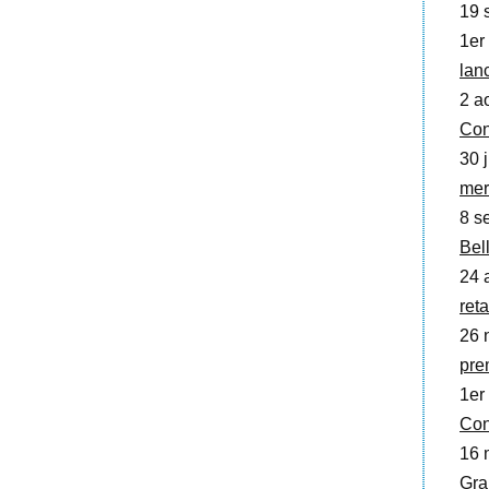
19 
1er 
lan
2 a
Con
30 j
mer
8 se
Bell
24 
ret
26 
pre
1er
Con
16 
Gra