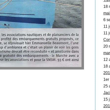
18 
mai
6 se
11 j
11 j
Con
20 
mar
12 
18 a
201
1er
25 a
Jac
15 j
201