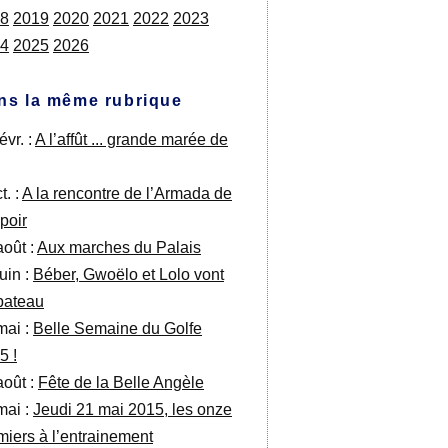
8
2019
2020
2021
2022
2023
4
2025
2026
ns la même rubrique
évr. :
A l’affût ... grande marée de
t. :
A la rencontre de l’Armada de
poir
août :
Aux marches du Palais
uin :
Béber, Gwoëlo et Lolo vont
bateau
mai :
Belle Semaine du Golfe
5 !
août :
Fête de la Belle Angèle
mai :
Jeudi 21 mai 2015, les onze
miers à l’entrainement