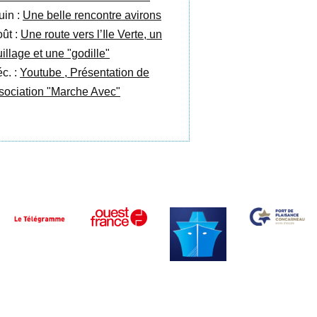
uin :
Une belle rencontre avirons
oût :
Une route vers l’Ile Verte, un
illage et une "godille"
éc. :
Youtube , Présentation de
ssociation "Marche Avec"