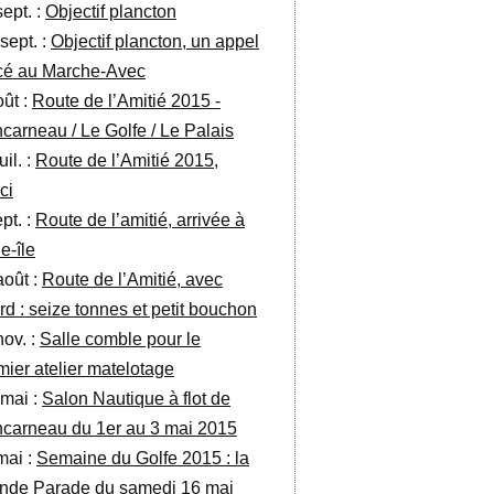
sept. :
Objectif plancton
sept. :
Objectif plancton, un appel
cé au Marche-Avec
oût :
Route de l’Amitié 2015 -
carneau / Le Golfe / Le Palais
uil. :
Route de l’Amitié 2015,
ci
pt. :
Route de l’amitié, arrivée à
e-île
août :
Route de l’Amitié, avec
ard : seize tonnes et petit bouchon
nov. :
Salle comble pour le
mier atelier matelotage
 mai :
Salon Nautique à flot de
carneau du 1er au 3 mai 2015
mai :
Semaine du Golfe 2015 : la
nde Parade du samedi 16 mai