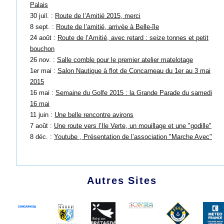
Palais
30 juil. :
Route de l’Amitié 2015, merci
8 sept. :
Route de l’amitié, arrivée à Belle-île
24 août :
Route de l’Amitié, avec retard : seize tonnes et petit
bouchon
26 nov. :
Salle comble pour le premier atelier matelotage
1er mai :
Salon Nautique à flot de Concarneau du 1er au 3 mai
2015
16 mai :
Semaine du Golfe 2015 : la Grande Parade du samedi
16 mai
11 juin :
Une belle rencontre avirons
7 août :
Une route vers l’Ile Verte, un mouillage et une "godille"
8 déc. :
Youtube , Présentation de l’association "Marche Avec"
Autres Sites