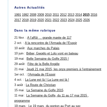
Autres Actualités
1991
1992
2008
2009
2010
2011
2012
2013
2014
2015
2016
2017
2018
2019
2020
2021
2022
2023
2024
2025
2026
Dans la même rubrique
21 févr. :
A l’affût ... grande marée de 117
2 oct. :
A la rencontre de l’Armada de l’Espoir
10 août :
Aux marches du Palais
10 juin :
Béber, Gwoëlo et Lolo vont en bateau
19 mai :
Belle Semaine du Golfe 2015 !
29 août :
Fête de la Belle Angèle
21 mai :
Jeudi 21 mai 2015, les onze premiers à l’entrainement
1er oct. :
l’Armada de l’Espoir
4 oct. :
La Lune est là ! La Lune est là !
3 août :
La Route de Christian
15 mai :
La Semaine du Golfe 2015
11 mai :
La Semaine du Golfe, du 11 au 17 mai 2015 ,
programme
19 mars :
Le 19 mars, du ponton au Port au sec