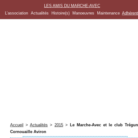
LES AMIS DU MARCHE-AVEC
L’association
Actualités
Histoire(s)
Manoeuvres
Maintenance
Adhéren
Accueil
>
Actualités
>
2015
>
Le Marche-Avec et le club Trégu
Cornouaille Aviron