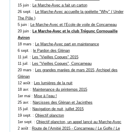
15 juin :
Le Marche-Avec a fait un carton
26 sept. :
Le Marche-Avec accueille la goélette "Why" ( Under
The Pôle )
5 juin :
Le Marche-Avec et l’Ecole de voile de Concarneau
20 juin :
Le Marche-Avec et le club Trégunc Cornouaille
Aviron
18 mars :
Le Marche-Avec part en maintenance
6 sept. :
le Pardon des Glénan
11 juil. :
Les "Vieilles Coques" 2015
11 juil. :
Les "Vieilles Coques", Concarneau
20 mars :
Les grandes marées de mars 2015, Archipel des
Glénan
12 août :
Les lumières de la nuit
18 avr. :
Maintenance du printemps 2015
1er mai :
Mise à l’eau !
25 avr. :
Narcisses des Glénan et Jacinthes
15 juil. :
Navigation de nuit, juillet 2015
19 sept. :
Objectif plancton
1er sept. :
Objectif plancton, un appel lancé au Marche-Avec
2 août :
Route de l’Amitié 2015 - Concarneau / Le Golfe / Le