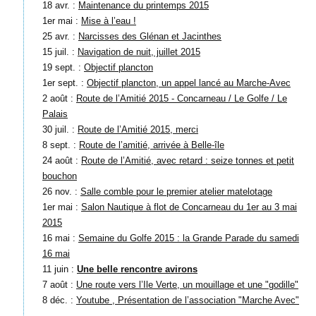
18 avr. :
Maintenance du printemps 2015
1er mai :
Mise à l’eau !
25 avr. :
Narcisses des Glénan et Jacinthes
15 juil. :
Navigation de nuit, juillet 2015
19 sept. :
Objectif plancton
1er sept. :
Objectif plancton, un appel lancé au Marche-Avec
2 août :
Route de l’Amitié 2015 - Concarneau / Le Golfe / Le
Palais
30 juil. :
Route de l’Amitié 2015, merci
8 sept. :
Route de l’amitié, arrivée à Belle-île
24 août :
Route de l’Amitié, avec retard : seize tonnes et petit
bouchon
26 nov. :
Salle comble pour le premier atelier matelotage
1er mai :
Salon Nautique à flot de Concarneau du 1er au 3 mai
2015
16 mai :
Semaine du Golfe 2015 : la Grande Parade du samedi
16 mai
11 juin :
Une belle rencontre avirons
7 août :
Une route vers l’Ile Verte, un mouillage et une "godille"
8 déc. :
Youtube , Présentation de l’association "Marche Avec"