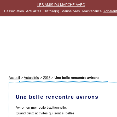
LES AMIS DU MARCHE-AVEC
L’association
Actualités
Histoire(s)
Manoeuvres
Maintenance
Adhéren
Accueil
>
Actualités
>
2015
>
Une belle rencontre avirons
Une belle rencontre avirons
Aviron en mer, voile traditionnelle.
Quand deux activités qui sont si belles