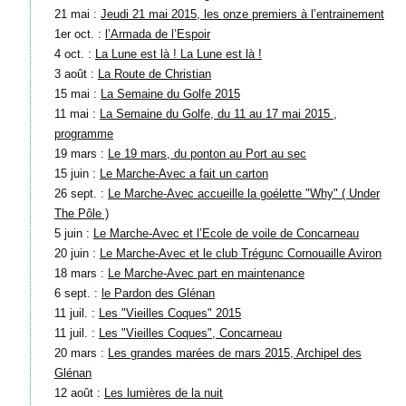
21 mai :
Jeudi 21 mai 2015, les onze premiers à l’entrainement
1er oct. :
l’Armada de l’Espoir
4 oct. :
La Lune est là ! La Lune est là !
3 août :
La Route de Christian
15 mai :
La Semaine du Golfe 2015
11 mai :
La Semaine du Golfe, du 11 au 17 mai 2015 ,
programme
19 mars :
Le 19 mars, du ponton au Port au sec
15 juin :
Le Marche-Avec a fait un carton
26 sept. :
Le Marche-Avec accueille la goélette "Why" ( Under
The Pôle )
5 juin :
Le Marche-Avec et l’Ecole de voile de Concarneau
20 juin :
Le Marche-Avec et le club Trégunc Cornouaille Aviron
18 mars :
Le Marche-Avec part en maintenance
6 sept. :
le Pardon des Glénan
11 juil. :
Les "Vieilles Coques" 2015
11 juil. :
Les "Vieilles Coques", Concarneau
20 mars :
Les grandes marées de mars 2015, Archipel des
Glénan
12 août :
Les lumières de la nuit