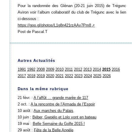
Pour la randonnée des Glénan (20-21 juin 2015) de Trégunc
Aviron voir l’album collaboratif du club de Trégunc avec le lien
ci-dessous :
https://goo.gl/photos/L1g8n421rzAAv7Pm8
Post de Pascal.T
Autres Actualités
1991
1992
2008
2009
2010
2011
2012
2013
2014
2015
2016
2017
2018
2019
2020
2021
2022
2023
2024
2025
2026
Dans la même rubrique
21 févr. :
A l’affût ... grande marée de 117
2 oct. :
A la rencontre de l’Armada de l’Espoir
10 août :
Aux marches du Palais
10 juin :
Béber, Gwoëlo et Lolo vont en bateau
19 mai :
Belle Semaine du Golfe 2015 !
29 août :
Fête de la Belle Angèle