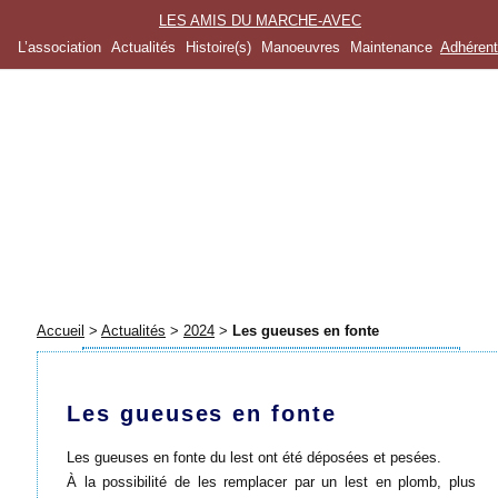
LES AMIS DU MARCHE-AVEC
L’association
Actualités
Histoire(s)
Manoeuvres
Maintenance
Adhéren
Accueil
>
Actualités
>
2024
>
Les gueuses en fonte
Les gueuses en fonte
Les gueuses en fonte du lest ont été déposées et pesées.
À la possibilité de les remplacer par un lest en plomb, plus