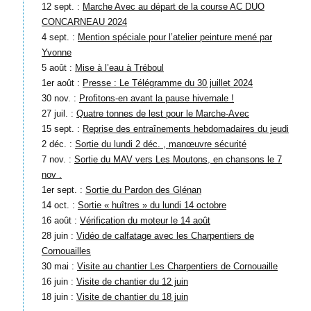
12 sept. :
Marche Avec au départ de la course AC DUO
CONCARNEAU 2024
4 sept. :
Mention spéciale pour l’atelier peinture mené par
Yvonne
5 août :
Mise à l’eau à Tréboul
1er août :
Presse : Le Télégramme du 30 juillet 2024
30 nov. :
Profitons-en avant la pause hivernale !
27 juil. :
Quatre tonnes de lest pour le Marche-Avec
15 sept. :
Reprise des entraînements hebdomadaires du jeudi
2 déc. :
Sortie du lundi 2 déc. , manœuvre sécurité
7 nov. :
Sortie du MAV vers Les Moutons, en chansons le 7
nov .
1er sept. :
Sortie du Pardon des Glénan
14 oct. :
Sortie « huîtres » du lundi 14 octobre
16 août :
Vérification du moteur le 14 août
28 juin :
Vidéo de calfatage avec les Charpentiers de
Cornouailles
30 mai :
Visite au chantier Les Charpentiers de Cornouaille
16 juin :
Visite de chantier du 12 juin
18 juin :
Visite de chantier du 18 juin