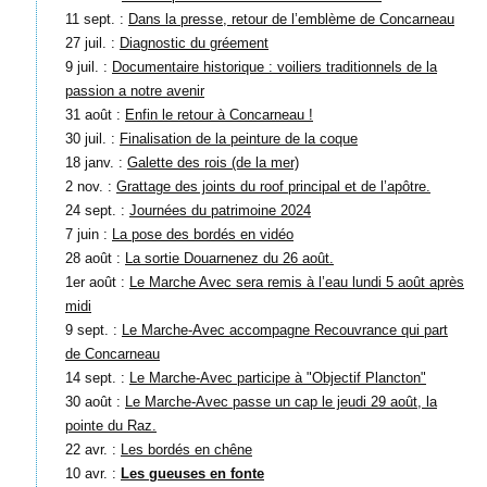
11 sept. :
Dans la presse, retour de l’emblème de Concarneau
27 juil. :
Diagnostic du gréement
9 juil. :
Documentaire historique : voiliers traditionnels de la
passion a notre avenir
31 août :
Enfin le retour à Concarneau !
30 juil. :
Finalisation de la peinture de la coque
18 janv. :
Galette des rois (de la mer)
2 nov. :
Grattage des joints du roof principal et de l’apôtre.
24 sept. :
Journées du patrimoine 2024
7 juin :
La pose des bordés en vidéo
28 août :
La sortie Douarnenez du 26 août.
1er août :
Le Marche Avec sera remis à l’eau lundi 5 août après
midi
9 sept. :
Le Marche-Avec accompagne Recouvrance qui part
de Concarneau
14 sept. :
Le Marche-Avec participe à "Objectif Plancton"
30 août :
Le Marche-Avec passe un cap le jeudi 29 août, la
pointe du Raz.
22 avr. :
Les bordés en chêne
10 avr. :
Les gueuses en fonte