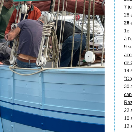
7 ju
28 
26 
1er
à l
9 se
acc
de 
14 
"Ob
30 
cap
Raz
22 a
10 a
12 