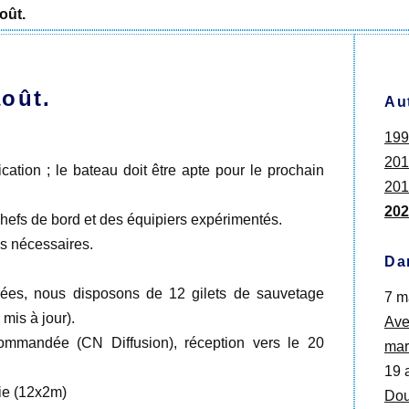
oût.
oût.
Au
199
201
cation ; le bateau doit être apte pour le prochain
201
202
hefs de bord et des équipiers expérimentés.
s nécessaires.
Da
uées, nous disposons de 12 gilets de sauvetage
7 m
mis à jour).
Ave
ommandée (CN Diffusion), réception vers le 20
mar
19 
rie (12x2m)
Dou