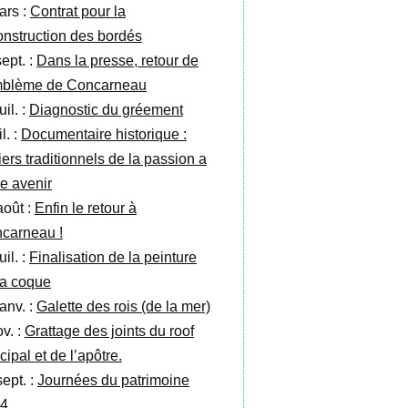
ars :
Contrat pour la
onstruction des bordés
ept. :
Dans la presse, retour de
mblème de Concarneau
uil. :
Diagnostic du gréement
il. :
Documentaire historique :
iers traditionnels de la passion a
re avenir
août :
Enfin le retour à
carneau !
uil. :
Finalisation de la peinture
la coque
anv. :
Galette des rois (de la mer)
v. :
Grattage des joints du roof
cipal et de l’apôtre.
sept. :
Journées du patrimoine
4