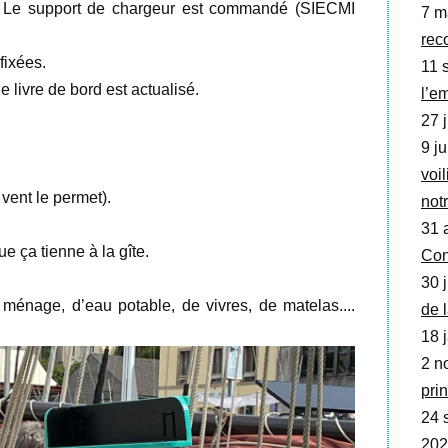
s. Le support de chargeur est commandé (SIECMI
7 m
rec
fixées.
11 s
 livre de bord est actualisé.
l’e
27 j
9 ju
voil
 vent le permet).
not
31 
ue ça tienne à la gîte.
Con
30 j
énage, d’eau potable, de vivres, de matelas....
de 
18 j
2 no
prin
24 
202