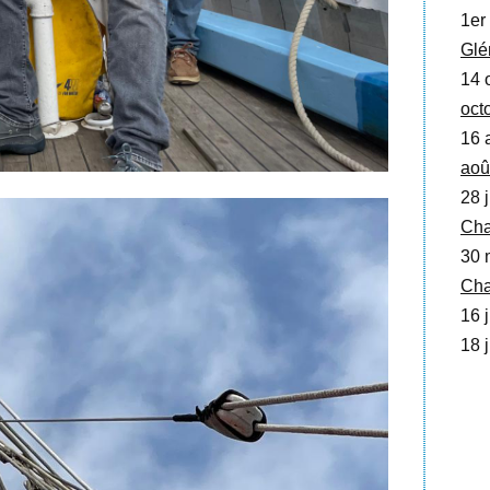
1er 
Glé
14 o
oct
16 
aoû
28 j
Cha
30 
Cha
16 j
18 j