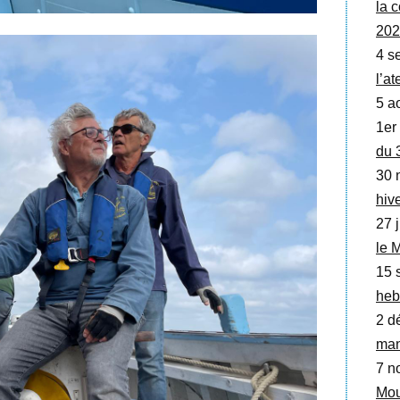
la
202
4 se
l’a
5 a
1er
du 
30 
hive
27 j
le 
15 
heb
2 d
man
7 no
Mou