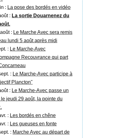
in :
La pose des bordés en vidéo
août :
La sortie Douarnenez du
août.
 août :
Le Marche Avec sera remis
’eau lundi 5 août après midi
pt. :
Le Marche-Avec
ompagne Recouvrance qui part
Concarneau
sept. :
Le Marche-Avec participe à
jectif Plancton"
août :
Le Marche-Avec passe un
 le jeudi 29 août, la pointe du
.
vr. :
Les bordés en chêne
vr. :
Les gueuses en fonte
sept. :
Marche Avec au départ de