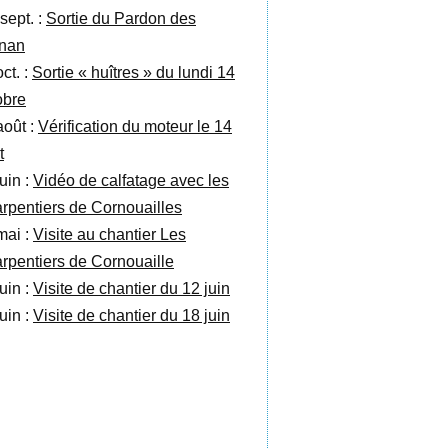
sept. :
Sortie du Pardon des
nan
ct. :
Sortie « huîtres » du lundi 14
obre
août :
Vérification du moteur le 14
t
uin :
Vidéo de calfatage avec les
rpentiers de Cornouailles
mai :
Visite au chantier Les
rpentiers de Cornouaille
uin :
Visite de chantier du 12 juin
uin :
Visite de chantier du 18 juin