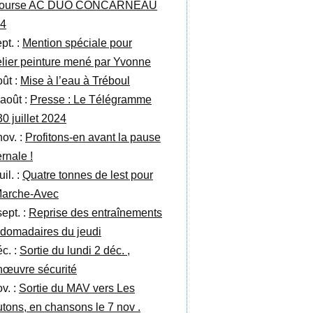
 course AC DUO CONCARNEAU
4
pt. :
Mention spéciale pour
telier peinture mené par Yvonne
oût :
Mise à l’eau à Tréboul
 août :
Presse : Le Télégramme
30 juillet 2024
nov. :
Profitons-en avant la pause
rnale !
uil. :
Quatre tonnes de lest pour
Marche-Avec
sept. :
Reprise des entraînements
domadaires du jeudi
éc. :
Sortie du lundi 2 déc. ,
œuvre sécurité
v. :
Sortie du MAV vers Les
tons, en chansons le 7 nov .