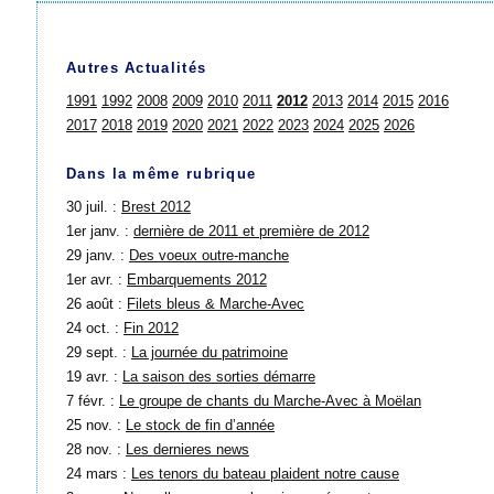
Autres Actualités
1991
1992
2008
2009
2010
2011
2012
2013
2014
2015
2016
2017
2018
2019
2020
2021
2022
2023
2024
2025
2026
Dans la même rubrique
30 juil. :
Brest 2012
1er janv. :
dernière de 2011 et première de 2012
29 janv. :
Des voeux outre-manche
1er avr. :
Embarquements 2012
26 août :
Filets bleus & Marche-Avec
24 oct. :
Fin 2012
29 sept. :
La journée du patrimoine
19 avr. :
La saison des sorties démarre
7 févr. :
Le groupe de chants du Marche-Avec à Moëlan
25 nov. :
Le stock de fin d’année
28 nov. :
Les dernieres news
24 mars :
Les tenors du bateau plaident notre cause