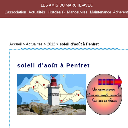
LES AMIS DU MARCHE-AVEC
L’association
Actualités
Histoire(s)
Manoeuvres
Maintenance
Adhéren
Accueil
>
Actualités
>
2012
>
soleil d’août à Penfret
soleil d’août à Penfret