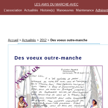
LES AMIS DU MARCHE-AVEC
L’association
Actualités
Histoire(s)
Manoeuvres
Maintenance
Adhéren
Accueil
>
Actualités
>
2012
>
Des voeux outre-manche
Des voeux outre-manche