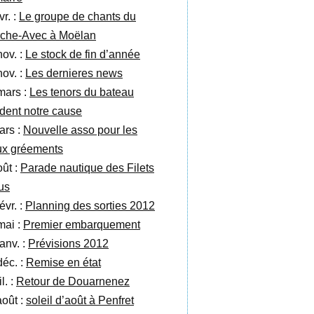
vr. :
Le groupe de chants du
che-Avec à Moëlan
nov. :
Le stock de fin d’année
nov. :
Les dernieres news
mars :
Les tenors du bateau
ident notre cause
ars :
Nouvelle asso pour les
ux gréements
oût :
Parade nautique des Filets
us
évr. :
Planning des sorties 2012
mai :
Premier embarquement
anv. :
Prévisions 2012
déc. :
Remise en état
il. :
Retour de Douarnenez
août :
soleil d’août à Penfret