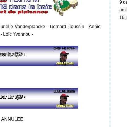
9 d
ami
16 j
rielle Vanderplancke - Bernard Houssin - Annie
 - Loïc Yvonnou -
TIE ANNULEE