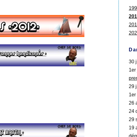
199
201
201
202
Da
30 j
1er 
pre
29 j
1er 
26 
24 o
29 
19 a
dém