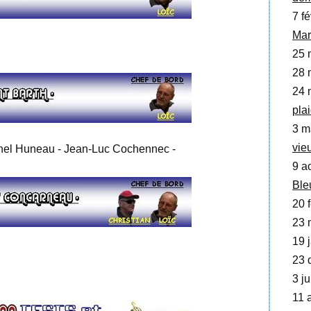
7 fé
Mar
25 
28 
24 
pla
3 m
vie
el Huneau - Jean-Luc Cochennec -
9 a
Ble
20 f
23 
19 j
23 
3 ju
11 