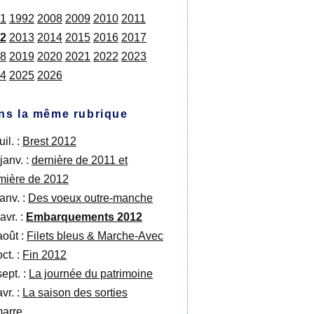
1
1992
2008
2009
2010
2011
2
2013
2014
2015
2016
2017
8
2019
2020
2021
2022
2023
4
2025
2026
ns la même rubrique
uil. :
Brest 2012
janv. :
dernière de 2011 et
mière de 2012
anv. :
Des voeux outre-manche
avr. :
Embarquements 2012
août :
Filets bleus & Marche-Avec
ct. :
Fin 2012
sept. :
La journée du patrimoine
vr. :
La saison des sorties
arre