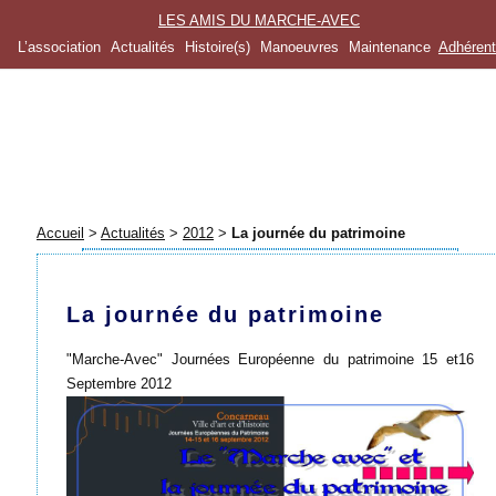
LES AMIS DU MARCHE-AVEC
L’association
Actualités
Histoire(s)
Manoeuvres
Maintenance
Adhéren
Accueil
>
Actualités
>
2012
>
La journée du patrimoine
La journée du patrimoine
"Marche-Avec" Journées Européenne du patrimoine 15 et16
Septembre 2012