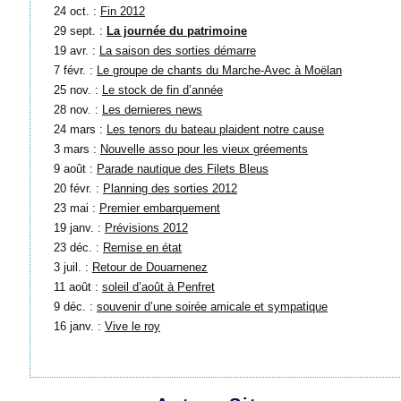
24 oct. :
Fin 2012
29 sept. :
La journée du patrimoine
19 avr. :
La saison des sorties démarre
7 févr. :
Le groupe de chants du Marche-Avec à Moëlan
25 nov. :
Le stock de fin d’année
28 nov. :
Les dernieres news
24 mars :
Les tenors du bateau plaident notre cause
3 mars :
Nouvelle asso pour les vieux gréements
9 août :
Parade nautique des Filets Bleus
20 févr. :
Planning des sorties 2012
23 mai :
Premier embarquement
19 janv. :
Prévisions 2012
23 déc. :
Remise en état
3 juil. :
Retour de Douarnenez
11 août :
soleil d’août à Penfret
9 déc. :
souvenir d’une soirée amicale et sympatique
16 janv. :
Vive le roy