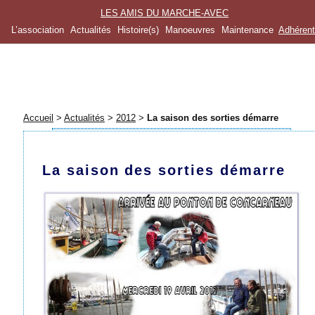
LES AMIS DU MARCHE-AVEC
L’association
Actualités
Histoire(s)
Manoeuvres
Maintenance
Adhéren
Accueil
>
Actualités
>
2012
>
La saison des sorties démarre
La saison des sorties démarre