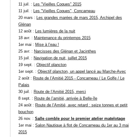
11 juil. :
Les "Vieilles Coques" 2015
11 juil. :
Les "Vieilles Coques", Concarneau
20 mars :
Les grandes marées de mars 2015, Archipel des
Glénan
12 août :
Les lumières de la nuit
18 avr. :
Maintenance du printemps 2015
1er mai :
Mise à l’eau !
25 avr. :
Narcisses des Glénan et Jacinthes
15 juil. :
Navigation de nuit, juillet 2015
19 sept. :
Objectif plancton
1er sept. :
Objectif plancton, un appel lancé au Marche-Avec
2 août :
Route de l’Amitié 2015 - Concarneau / Le Golfe / Le
Palais
30 juil. :
Route de l’Amitié 2015, merci
8 sept. :
Route de l’amitié, arrivée à Belle-île
24 août :
Route de l’Amitié, avec retard : seize tonnes et petit
bouchon
26 nov. :
Salle comble pour le premier atelier matelotage
1er mai :
Salon Nautique à flot de Concarneau du 1er au 3 mai
2015