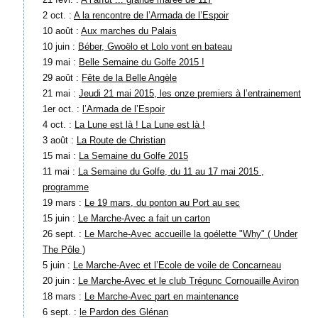
2 oct. :
A la rencontre de l’Armada de l’Espoir
10 août :
Aux marches du Palais
10 juin :
Béber, Gwoëlo et Lolo vont en bateau
19 mai :
Belle Semaine du Golfe 2015 !
29 août :
Fête de la Belle Angèle
21 mai :
Jeudi 21 mai 2015, les onze premiers à l’entrainement
1er oct. :
l’Armada de l’Espoir
4 oct. :
La Lune est là ! La Lune est là !
3 août :
La Route de Christian
15 mai :
La Semaine du Golfe 2015
11 mai :
La Semaine du Golfe, du 11 au 17 mai 2015 ,
programme
19 mars :
Le 19 mars, du ponton au Port au sec
15 juin :
Le Marche-Avec a fait un carton
26 sept. :
Le Marche-Avec accueille la goélette "Why" ( Under
The Pôle )
5 juin :
Le Marche-Avec et l’Ecole de voile de Concarneau
20 juin :
Le Marche-Avec et le club Trégunc Cornouaille Aviron
18 mars :
Le Marche-Avec part en maintenance
6 sept. :
le Pardon des Glénan