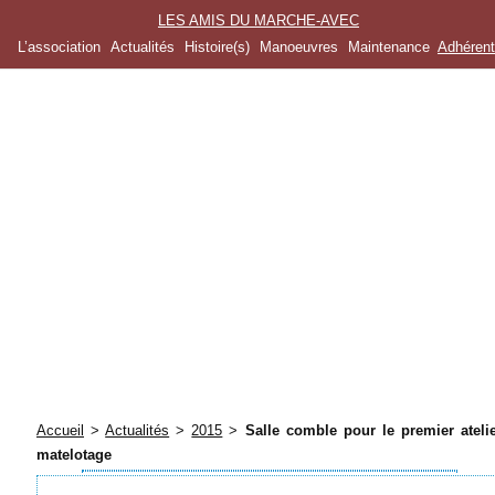
LES AMIS DU MARCHE-AVEC
L’association
Actualités
Histoire(s)
Manoeuvres
Maintenance
Adhéren
Accueil
>
Actualités
>
2015
>
Salle comble pour le premier ateli
matelotage