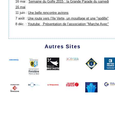
16 mai :
Semaine du Golfe 2015 : la Grande Parade du samedi
16 mai
11 juin :
Une belle rencontre avirons
7 août :
Une route vers l’Ile Verte, un mouillage et une "godille"
8 déc. :
Youtube , Présentation de l’association "Marche Avec"
Autres Sites
1991 - 2026 Les Amis du Marche-Avec
Plan du site
|
Se connecter
|
Contact
|
RSS 2.0