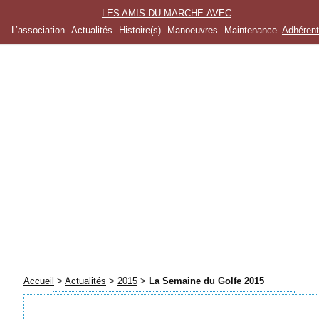
LES AMIS DU MARCHE-AVEC
L’association
Actualités
Histoire(s)
Manoeuvres
Maintenance
Adhéren
Accueil
>
Actualités
>
2015
>
La Semaine du Golfe 2015