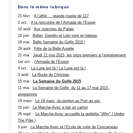
Dans la même rubrique
21 févr. :
A l’affût ... grande marée de 117
2 oct. :
A la rencontre de l’Armada de l’Espoir
10 août :
Aux marches du Palais
10 juin :
Béber, Gwoëlo et Lolo vont en bateau
19 mai :
Belle Semaine du Golfe 2015 !
29 août :
Fête de la Belle Angèle
21 mai :
Jeudi 21 mai 2015, les onze premiers à l’entrainement
1er oct. :
l’Armada de l’Espoir
4 oct. :
La Lune est là ! La Lune est là !
3 août :
La Route de Christian
15 mai :
La Semaine du Golfe 2015
11 mai :
La Semaine du Golfe, du 11 au 17 mai 2015 ,
programme
19 mars :
Le 19 mars, du ponton au Port au sec
15 juin :
Le Marche-Avec a fait un carton
26 sept. :
Le Marche-Avec accueille la goélette "Why" ( Under
The Pôle )
5 juin :
Le Marche-Avec et l’Ecole de voile de Concarneau