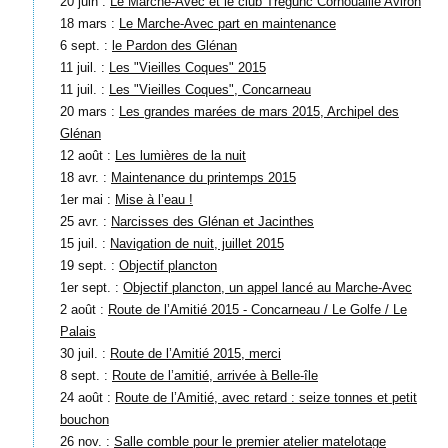
20 juin :
Le Marche-Avec et le club Trégunc Cornouaille Aviron
18 mars :
Le Marche-Avec part en maintenance
6 sept. :
le Pardon des Glénan
11 juil. :
Les "Vieilles Coques" 2015
11 juil. :
Les "Vieilles Coques", Concarneau
20 mars :
Les grandes marées de mars 2015, Archipel des
Glénan
12 août :
Les lumières de la nuit
18 avr. :
Maintenance du printemps 2015
1er mai :
Mise à l’eau !
25 avr. :
Narcisses des Glénan et Jacinthes
15 juil. :
Navigation de nuit, juillet 2015
19 sept. :
Objectif plancton
1er sept. :
Objectif plancton, un appel lancé au Marche-Avec
2 août :
Route de l’Amitié 2015 - Concarneau / Le Golfe / Le
Palais
30 juil. :
Route de l’Amitié 2015, merci
8 sept. :
Route de l’amitié, arrivée à Belle-île
24 août :
Route de l’Amitié, avec retard : seize tonnes et petit
bouchon
26 nov. :
Salle comble pour le premier atelier matelotage