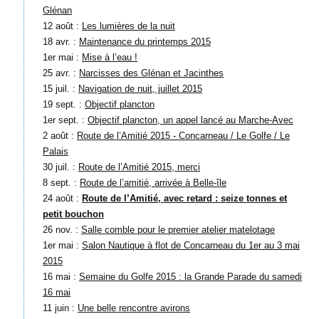
Glénan
12 août :
Les lumières de la nuit
18 avr. :
Maintenance du printemps 2015
1er mai :
Mise à l’eau !
25 avr. :
Narcisses des Glénan et Jacinthes
15 juil. :
Navigation de nuit, juillet 2015
19 sept. :
Objectif plancton
1er sept. :
Objectif plancton, un appel lancé au Marche-Avec
2 août :
Route de l’Amitié 2015 - Concarneau / Le Golfe / Le
Palais
30 juil. :
Route de l’Amitié 2015, merci
8 sept. :
Route de l’amitié, arrivée à Belle-île
24 août :
Route de l’Amitié, avec retard : seize tonnes et
petit bouchon
26 nov. :
Salle comble pour le premier atelier matelotage
1er mai :
Salon Nautique à flot de Concarneau du 1er au 3 mai
2015
16 mai :
Semaine du Golfe 2015 : la Grande Parade du samedi
16 mai
11 juin :
Une belle rencontre avirons