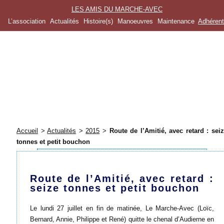
LES AMIS DU MARCHE-AVEC
L’association
Actualités
Histoire(s)
Manoeuvres
Maintenance
Adhéren
Accueil
>
Actualités
>
2015
>
Route de l’Amitié, avec retard : sei
tonnes et petit bouchon
Route de l’Amitié, avec retard :
seize tonnes et petit bouchon
Le lundi 27 juillet en fin de matinée, Le Marche-Avec (Loïc,
Bernard, Annie, Philippe et René) quitte le chenal d’Audierne en