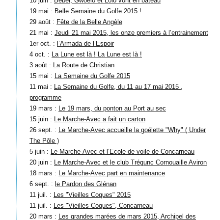
10 juin :
Béber, Gwoëlo et Lolo vont en bateau
19 mai :
Belle Semaine du Golfe 2015 !
29 août :
Fête de la Belle Angèle
21 mai :
Jeudi 21 mai 2015, les onze premiers à l’entrainement
1er oct. :
l’Armada de l’Espoir
4 oct. :
La Lune est là ! La Lune est là !
3 août :
La Route de Christian
15 mai :
La Semaine du Golfe 2015
11 mai :
La Semaine du Golfe, du 11 au 17 mai 2015 ,
programme
19 mars :
Le 19 mars, du ponton au Port au sec
15 juin :
Le Marche-Avec a fait un carton
26 sept. :
Le Marche-Avec accueille la goélette "Why" ( Under
The Pôle )
5 juin :
Le Marche-Avec et l’Ecole de voile de Concarneau
20 juin :
Le Marche-Avec et le club Trégunc Cornouaille Aviron
18 mars :
Le Marche-Avec part en maintenance
6 sept. :
le Pardon des Glénan
11 juil. :
Les "Vieilles Coques" 2015
11 juil. :
Les "Vieilles Coques", Concarneau
20 mars :
Les grandes marées de mars 2015, Archipel des