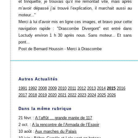
et trinquette, je trouvais qu’il me remontait vite, mais après
m’avoir dépassé j’ai trouvé l’explication, il marchait aussi au
moteur..."
Merci à lui d’avoir mis en ligne ces images, et bravo pour cette
navigation rapide : "Drascombe Divergont" est entré dans
Loctudy environ 1 h 30 après nous. Sans moteur... Et sans
pont...
Post de Bernard Houssin - Merci à Drascombe
Autres Actualités
1991
1992
2008
2009
2010
2011
2012
2013
2014
2015
2016
2017
2018
2019
2020
2021
2022
2023
2024
2025
2026
Dans la même rubrique
21 févr. :
A l’affût ... grande marée de 117
2 oct. :
A la rencontre de l’Armada de l’Espoir
10 août :
Aux marches du Palais