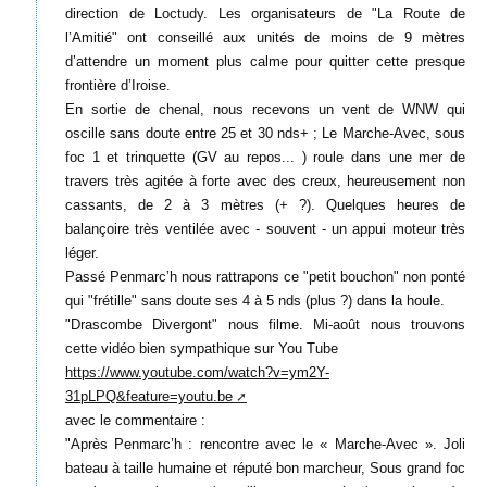
direction de Loctudy. Les organisateurs de "La Route de
l’Amitié" ont conseillé aux unités de moins de 9 mètres
d’attendre un moment plus calme pour quitter cette presque
frontière d’Iroise.
En sortie de chenal, nous recevons un vent de WNW qui
oscille sans doute entre 25 et 30 nds+ ; Le Marche-Avec, sous
foc 1 et trinquette (GV au repos... ) roule dans une mer de
travers très agitée à forte avec des creux, heureusement non
cassants, de 2 à 3 mètres (+ ?). Quelques heures de
balançoire très ventilée avec - souvent - un appui moteur très
léger.
Passé Penmarc’h nous rattrapons ce "petit bouchon" non ponté
qui "frétille" sans doute ses 4 à 5 nds (plus ?) dans la houle.
"Drascombe Divergont" nous filme. Mi-août nous trouvons
cette vidéo bien sympathique sur You Tube
https://www.youtube.com/watch?v=ym2Y-
31pLPQ&feature=youtu.be
avec le commentaire :
"Après Penmarc’h : rencontre avec le « Marche-Avec ». Joli
bateau à taille humaine et réputé bon marcheur, Sous grand foc