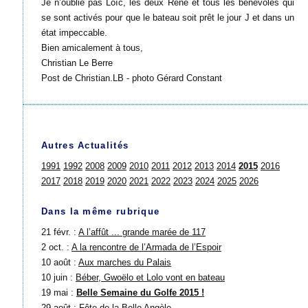
Je n’oublie pas Loïc, les deux René et tous les bénévoles qui
se sont activés pour que le bateau soit prêt le jour J et dans un
état impeccable.
Bien amicalement à tous,
Christian Le Berre
Post de Christian.LB - photo Gérard Constant
Autres Actualités
1991
1992
2008
2009
2010
2011
2012
2013
2014
2015
2016
2017
2018
2019
2020
2021
2022
2023
2024
2025
2026
Dans la même rubrique
21 févr. :
A l’affût ... grande marée de 117
2 oct. :
A la rencontre de l’Armada de l’Espoir
10 août :
Aux marches du Palais
10 juin :
Béber, Gwoëlo et Lolo vont en bateau
19 mai :
Belle Semaine du Golfe 2015 !
29 août :
Fête de la Belle Angèle