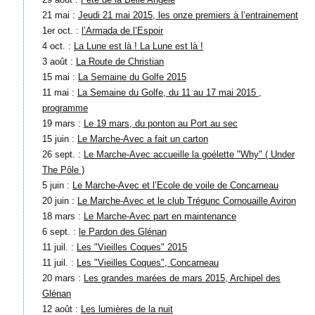
21 mai :
Jeudi 21 mai 2015, les onze premiers à l’entrainement
1er oct. :
l’Armada de l’Espoir
4 oct. :
La Lune est là ! La Lune est là !
3 août :
La Route de Christian
15 mai :
La Semaine du Golfe 2015
11 mai :
La Semaine du Golfe, du 11 au 17 mai 2015 ,
programme
19 mars :
Le 19 mars, du ponton au Port au sec
15 juin :
Le Marche-Avec a fait un carton
26 sept. :
Le Marche-Avec accueille la goélette "Why" ( Under
The Pôle )
5 juin :
Le Marche-Avec et l’Ecole de voile de Concarneau
20 juin :
Le Marche-Avec et le club Trégunc Cornouaille Aviron
18 mars :
Le Marche-Avec part en maintenance
6 sept. :
le Pardon des Glénan
11 juil. :
Les "Vieilles Coques" 2015
11 juil. :
Les "Vieilles Coques", Concarneau
20 mars :
Les grandes marées de mars 2015, Archipel des
Glénan
12 août :
Les lumières de la nuit