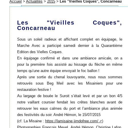
Accueil
>
Actualités
>
2015
>
Les "Vieilles Coques", Concarneau
Les "Vieilles Coques",
Concarneau
Sous un soleil radieux et affichant complet en équipage, le
Marche Avec a participé samedi dernier à la Quarantième
Edition des Vielles Coques.
En équipage confirmé et dans une ambiance amicale, on a
pour la première fois assisté au hissage du flèche en même
temps qu’une autre équipe envoyait le foc ballon !
Après une sortie du chenal louvoyante, nous nous sommes
retrouvés sous Beg Meil avec les Misainiers pour une
restauration festive !
Au largage de bouée le Suroit s’était levé et par un bon 4/5
notre vaillant coursier fendait les crêtes blanches avant de
retrouver les eaux calmes du port et l’ambiance plus animée
des festivités du soir. André Hémon, le 15/07/2015
(cf. La Misaine :
https://lamisaine.jimdofree.com/
)
Photographies François Mevel, André Hémon, Christine Lafon,