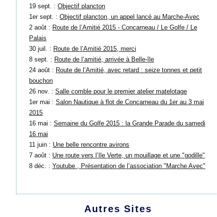
19 sept. :
Objectif plancton
1er sept. :
Objectif plancton, un appel lancé au Marche-Avec
2 août :
Route de l’Amitié 2015 - Concarneau / Le Golfe / Le
Palais
30 juil. :
Route de l’Amitié 2015, merci
8 sept. :
Route de l’amitié, arrivée à Belle-île
24 août :
Route de l’Amitié, avec retard : seize tonnes et petit
bouchon
26 nov. :
Salle comble pour le premier atelier matelotage
1er mai :
Salon Nautique à flot de Concarneau du 1er au 3 mai
2015
16 mai :
Semaine du Golfe 2015 : la Grande Parade du samedi
16 mai
11 juin :
Une belle rencontre avirons
7 août :
Une route vers l’Ile Verte, un mouillage et une "godille"
8 déc. :
Youtube , Présentation de l’association "Marche Avec"
Autres Sites