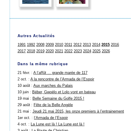
Autres Actualités
1991
1992
2008
2009
2010
2011
2012
2013
2014
2015
2016
2017
2018
2019
2020
2021
2022
2023
2024
2025
2026
Dans la même rubrique
21 févr. :
A l’affût ... grande marée de 117
2 oct. :
A la rencontre de l’Armada de l’Espoir
10 août :
Aux marches du Palais
10 juin :
Béber, Gwoëlo et Lolo vont en bateau
19 mai :
Belle Semaine du Golfe 2015 !
29 août :
Fête de la Belle Angèle
21 mai :
Jeudi 21 mai 2015, les onze premiers à l’entrainement
1er oct. :
l’Armada de l’Espoir
4 oct. :
La Lune est là ! La Lune est là !
3 août :
La Route de Christian