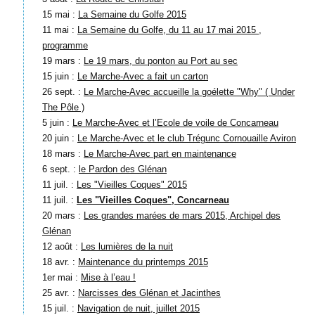
15 mai :
La Semaine du Golfe 2015
11 mai :
La Semaine du Golfe, du 11 au 17 mai 2015 ,
programme
19 mars :
Le 19 mars, du ponton au Port au sec
15 juin :
Le Marche-Avec a fait un carton
26 sept. :
Le Marche-Avec accueille la goélette "Why" ( Under
The Pôle )
5 juin :
Le Marche-Avec et l’Ecole de voile de Concarneau
20 juin :
Le Marche-Avec et le club Trégunc Cornouaille Aviron
18 mars :
Le Marche-Avec part en maintenance
6 sept. :
le Pardon des Glénan
11 juil. :
Les "Vieilles Coques" 2015
11 juil. :
Les "Vieilles Coques", Concarneau
20 mars :
Les grandes marées de mars 2015, Archipel des
Glénan
12 août :
Les lumières de la nuit
18 avr. :
Maintenance du printemps 2015
1er mai :
Mise à l’eau !
25 avr. :
Narcisses des Glénan et Jacinthes
15 juil. :
Navigation de nuit, juillet 2015