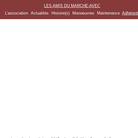
LES AMIS DU MARCHE-AVEC
L’association
Actualités
Histoire(s)
Manoeuvres
Maintenance
Adhéren