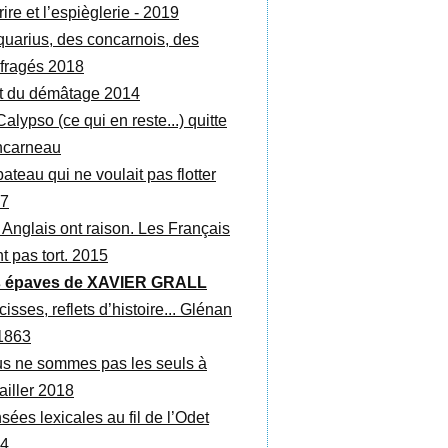
ire et l’espièglerie - 2019
quarius, des concarnois, des
fragés 2018
rt du démâtage 2014
alypso (ce qui en reste...) quitte
carneau
ateau qui ne voulait pas flotter
7
 Anglais ont raison. Les Français
t pas tort. 2015
 épaves de XAVIER GRALL
isses, reflets d’histoire... Glénan
1863
s ne sommes pas les seuls à
ailler 2018
sées lexicales au fil de l’Odet
4