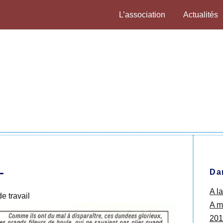
L’association
Actualités
L
Da
A l
 travail
A ma
201