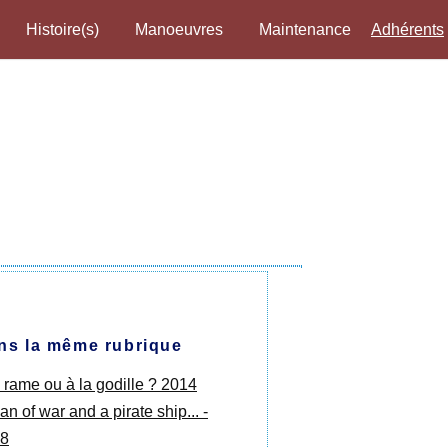
Histoire(s)
Manoeuvres
Maintenance
Adhérents
ns la même rubrique
a rame ou à la godille ? 2014
n of war and a pirate ship... -
8