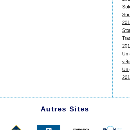
Sol
Sou
201
Sto
Tra
201
Un 
vél
Un 
201
Autres Sites