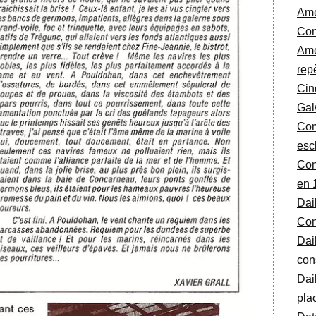
Amé
Con
Ame
rep
Cin
Gal
Com
esc
Con
en 
Dai
Con
Dai
cons
Dai
pla