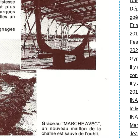
Dat
Dép
goé
Et 
201
Fes
202
Gyp
Il y
con
Il 
201
INA
le 
INA
Mar
Jea