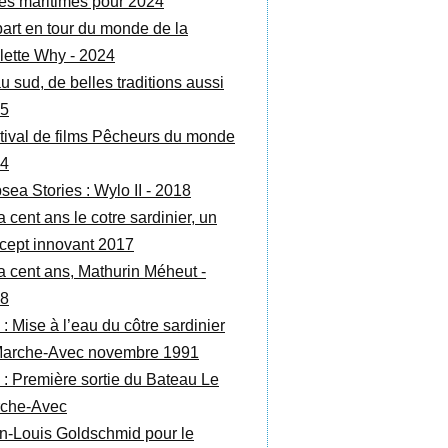
es maritimes pour 2024
art en tour du monde de la
lette Why - 2024
au sud, de belles traditions aussi
5
tival de films Pêcheurs du monde
4
sea Stories : Wylo II - 2018
 a cent ans le cotre sardinier, un
cept innovant 2017
y a cent ans, Mathurin Méheut -
8
 : Mise à l’eau du côtre sardinier
Marche-Avec novembre 1991
 : Première sortie du Bateau Le
che-Avec
n-Louis Goldschmid pour le