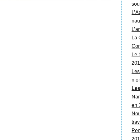
sour
L’A
nau
L’a
La C
Con
Le b
201
Les
n’on
Les
Narc
en 
Nou
trav
Pen
201