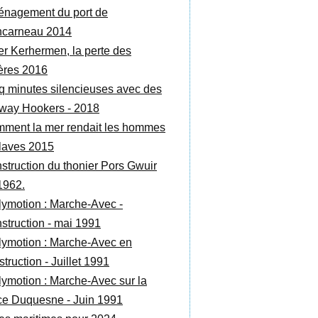
nagement du port de
carneau 2014
r Kerhermen, la perte des
ères 2016
q minutes silencieuses avec des
way Hookers - 2018
ment la mer rendait les hommes
laves 2015
struction du thonier Pors Gwuir
1962.
lymotion : Marche-Avec -
struction - mai 1991
lymotion : Marche-Avec en
truction - Juillet 1991
lymotion : Marche-Avec sur la
ce Duquesne - Juin 1991