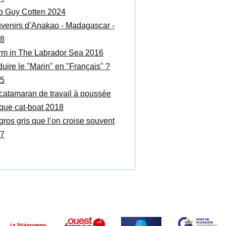
o Guy Cotten 2024
venirs d’Anakao - Madagascar -
8
rm in The Labrador Sea 2016
duire le "Marin" en "Français" ?
5
catamaran de travail à poussée
ique cat-boat 2018
gros gris que l’on croise souvent
7