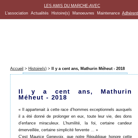
LES AMIS DU MARCHE-AVEC
L’association
Actualités
Histoire(s)
Manoeuvres
Maintenance
Adhéren
Accueil
>
Histoire(s)
>
Il y a cent ans, Mathurin Méheut - 2018
Il y a cent ans, Mathurin
Méheut - 2018
« Il appartenait à cette race d’hommes exceptionnels auxquels
il a été donné de prolonger en eux, toute leur vie, des dons
d’enfance miraculeux. L’humilité, la foi, certaine candeur
émerveillée, certaine simplicité fervente … »
C’est Maurice Genevoix, que notre République honore cette