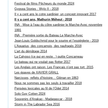
Festival de films Pêcheurs du monde 2024
Gypsea Stories : Wylo II - 2018
Il y a cent ans le cotre sardinier, un concept innovant 2017
Il y a cent ans, Mathurin Méheut - 2018
INA : Mise à l’eau du côtre sardinier le Marche-Avec novembre
1991
INA : Première sortie du Bateau Le Marche-Avec
Jean-Louis Goldschmid pour le sourire et l’espièglerie - 2019
L’Aquarius, des concarnois, des naufragés 2018
L’art du démâtage 2014
La Calypso (ce qui en reste...) quitte Concarneau
Le bateau qui ne voulait pas flotter 2017
Les Anglais ont raison. Les Français n’ont pas tort. 2015
Les épaves de XAVIER GRALL
Narcisses, reflets d’histoire... Glénan en 1863
Nous ne sommes pas les seuls à travailler 2018
Pensées lexicales au fil de l’Odet 2014
Solo Guy Cotten 2024
Souvenirs d’Anakao - Madagascar - 2018
Storm in The Labrador Sea 2016