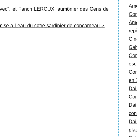
Amé
-Avec", et Fanch LEROUX, aumônier des Gens de
Con
Ame
/mise-a-l-eau-du-cotre-sardinier-de-concarneau
rep
Cin
Gal
Com
esc
Con
en 
Dai
Con
Dai
cons
Dai
pla