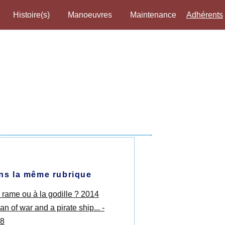
Histoire(s)
Manoeuvres
Maintenance
Adhérents
ns la même rubrique
a rame ou à la godille ? 2014
n of war and a pirate ship... -
8