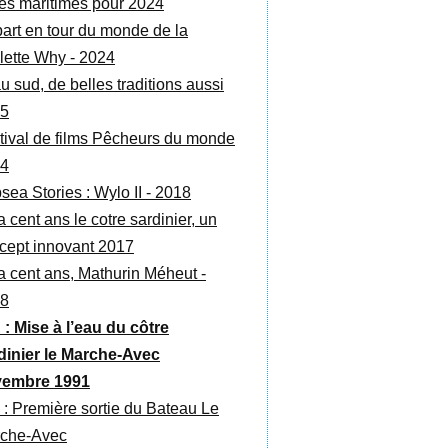
es maritimes pour 2024
art en tour du monde de la
lette Why - 2024
au sud, de belles traditions aussi
5
tival de films Pêcheurs du monde
4
sea Stories : Wylo II - 2018
 a cent ans le cotre sardinier, un
cept innovant 2017
y a cent ans, Mathurin Méheut -
8
 : Mise à l’eau du côtre
dinier le Marche-Avec
embre 1991
 : Première sortie du Bateau Le
che-Avec