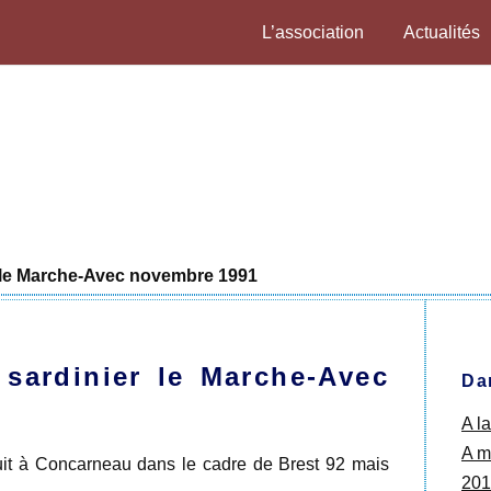
L’association
Actualités
er le Marche-Avec novembre 1991
 sardinier le Marche-Avec
Da
A l
A ma
ruit à Concarneau dans le cadre de Brest 92 mais
201