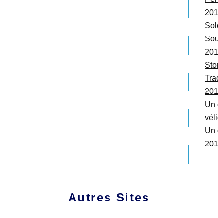
201
Sol
Sou
201
Sto
Tra
201
Un 
vél
Un 
201
Autres Sites