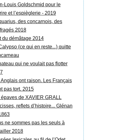
n-Louis Goldschmid pour le
ire et l’espièglerie - 2019
quarius, des concarnois, des
fragés 2018
rt du démâtage 2014
alypso (ce qui en reste...) quitte
carneau
ateau qui ne voulait pas flotter
7
 Anglais ont raison. Les Français
t pas tort. 2015
 épaves de XAVIER GRALL
isses, reflets d’histoire... Glénan
1863
s ne sommes pas les seuls à
ailler 2018
sées lexicales au fil de l’Odet