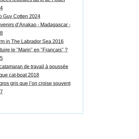
4
o Guy Cotten 2024
venirs d’Anakao - Madagascar -
8
rm in The Labrador Sea 2016
duire le "Marin" en "Français" ?
5
catamaran de travail à poussée
ique cat-boat 2018
gros gris que l’on croise souvent
7