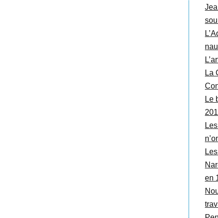
Jea
sour
L’A
nau
L’a
La C
Con
Le b
201
Les
n’on
Les
Narc
en 
Nou
trav
Pen