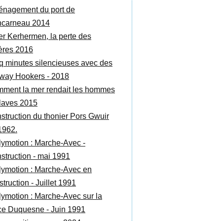
nagement du port de
carneau 2014
r Kerhermen, la perte des
ères 2016
q minutes silencieuses avec des
way Hookers - 2018
ment la mer rendait les hommes
laves 2015
struction du thonier Pors Gwuir
1962.
lymotion : Marche-Avec -
struction - mai 1991
lymotion : Marche-Avec en
truction - Juillet 1991
lymotion : Marche-Avec sur la
ce Duquesne - Juin 1991