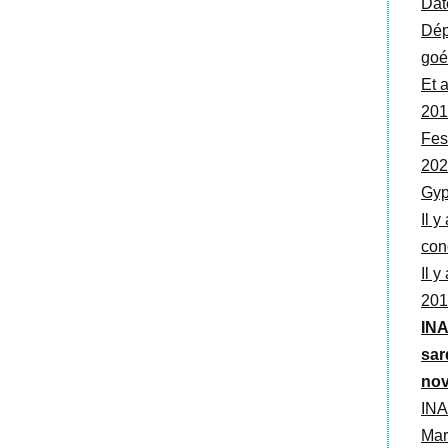
Dat
Dép
goé
Et 
201
Fes
202
Gyp
Il y
con
Il 
201
INA
sar
nov
INA
Mar