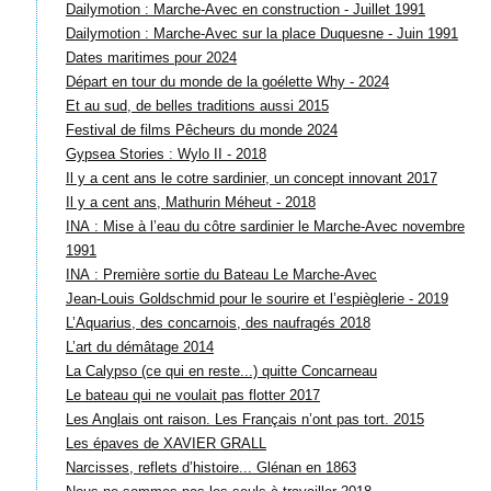
Dailymotion : Marche-Avec en construction - Juillet 1991
Dailymotion : Marche-Avec sur la place Duquesne - Juin 1991
Dates maritimes pour 2024
Départ en tour du monde de la goélette Why - 2024
Et au sud, de belles traditions aussi 2015
Festival de films Pêcheurs du monde 2024
Gypsea Stories : Wylo II - 2018
Il y a cent ans le cotre sardinier, un concept innovant 2017
Il y a cent ans, Mathurin Méheut - 2018
INA : Mise à l’eau du côtre sardinier le Marche-Avec novembre
1991
INA : Première sortie du Bateau Le Marche-Avec
Jean-Louis Goldschmid pour le sourire et l’espièglerie - 2019
L’Aquarius, des concarnois, des naufragés 2018
L’art du démâtage 2014
La Calypso (ce qui en reste...) quitte Concarneau
Le bateau qui ne voulait pas flotter 2017
Les Anglais ont raison. Les Français n’ont pas tort. 2015
Les épaves de XAVIER GRALL
Narcisses, reflets d’histoire... Glénan en 1863