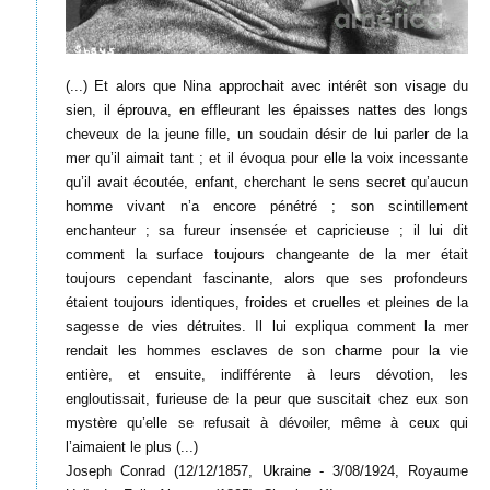
(...) Et alors que Nina approchait avec intérêt son visage du
sien, il éprouva, en effleurant les épaisses nattes des longs
cheveux de la jeune fille, un soudain désir de lui parler de la
mer qu’il aimait tant ; et il évoqua pour elle la voix incessante
qu’il avait écoutée, enfant, cherchant le sens secret qu’aucun
homme vivant n’a encore pénétré ; son scintillement
enchanteur ; sa fureur insensée et capricieuse ; il lui dit
comment la surface toujours changeante de la mer était
toujours cependant fascinante, alors que ses profondeurs
étaient toujours identiques, froides et cruelles et pleines de la
sagesse de vies détruites. Il lui expliqua comment la mer
rendait les hommes esclaves de son charme pour la vie
entière, et ensuite, indifférente à leurs dévotion, les
engloutissait, furieuse de la peur que suscitait chez eux son
mystère qu’elle se refusait à dévoiler, même à ceux qui
l’aimaient le plus (...)
Joseph Conrad (12/12/1857, Ukraine - 3/08/1924, Royaume