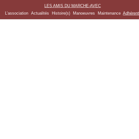
LES AMIS DU MARCHE-AVEC
L’association
Actualités
Histoire(s)
Manoeuvres
Maintenance
Adhéren