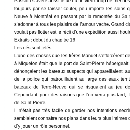
Passion s’avère aussi têtue qu’un vieux loup de mer dès qu
toujours par se laisser couler, peu importe les soins
Neuve à Montréal en passant par la remontée du Saint
s’adonner à tous les plaisirs de l’amour vache. Grand cla
voulait pas flotter est le récit d’une expédition aussi houl
Extraits : début du chapitre 16
Les dés sont jetés
L’une des choses que les frères Manuel s’efforcèrent de
à Miquelon était que le port de Saint-Pierre hébergeait
dénonçaient les bateaux suspects qui appareillaient, a
de la police qui patrouillaient au large des eaux terri
bateaux de Terre-Neuve qui se risquaient au jeu de 
Cependant, pour des raisons que l’on verra plus tard, i
de Saint-Pierre.
Il n’était pas très facile de garder nos intentions sec
semblaient connaître nos plans dans leurs plus intimes 
d’y jouer un rôle personnel.