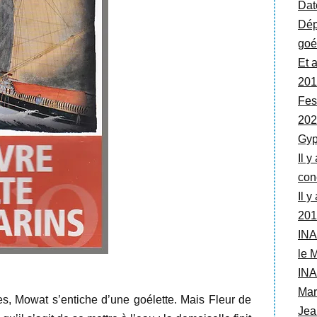
Dat
Dép
goé
Et 
201
Fes
202
Gyp
Il y
con
Il 
201
INA
le 
INA
Mar
es, Mowat s’entiche d’une goélette. Mais Fleur de
Jea