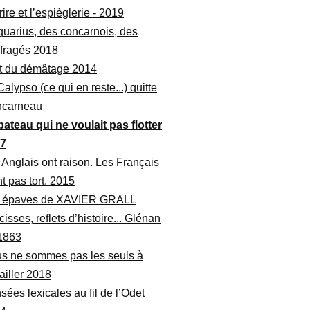
ire et l’espièglerie - 2019
quarius, des concarnois, des
fragés 2018
rt du démâtage 2014
alypso (ce qui en reste...) quitte
carneau
bateau qui ne voulait pas flotter
7
 Anglais ont raison. Les Français
t pas tort. 2015
 épaves de XAVIER GRALL
isses, reflets d’histoire... Glénan
1863
s ne sommes pas les seuls à
ailler 2018
sées lexicales au fil de l’Odet