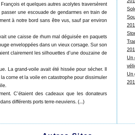
201
, François et quelques autres acolytes traversèrent
Sol
ser passer une escouade de gendarmes en train de
Sou
ement à notre bord sans être vus, sauf par environ
201
Sto
 avait une caisse de rhum mal déguisée en paquets
Tra
 rouge enveloppées dans un vieux corsage. Sur son
201
ient clairement les silhouettes d’une douzaine de
Un 
vél
aque. La grand-voile avait été hissée pour sécher. Il
Un 
nt la corne et la voile en catastrophe pour dissimuler
201
le.
ement. C’étaient des cadeaux que les donateurs
ns différents ports terre-neuviens. (...)