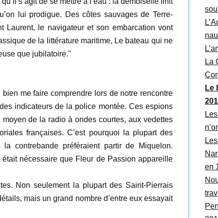
’il s’agit de se mettre à l’eau : la demoiselle finit
sour
 qu’on lui prodigue. Des côtes sauvages de Terre-
L’A
 Laurent, le navigateur et son embarcation vont
nau
ssique de la littérature maritime, Le bateau qui ne
L’a
euse que jubilatoire."
La C
Con
Le 
 bien me faire comprendre lors de notre rencontre
201
 des indicateurs de la police montée. Ces espions
Les
u moyen de la radio à ondes courtes, aux vedettes
n’on
toriales françaises. C’est pourquoi la plupart des
Les
la contrebande préféraient partir de Miquelon.
Narc
l était nécessaire que Fleur de Passion appareille
en 
Nou
rètes. Non seulement la plupart des Saint-Pierrais
trav
détails, mais un grand nombre d’entre eux essayait
Pen