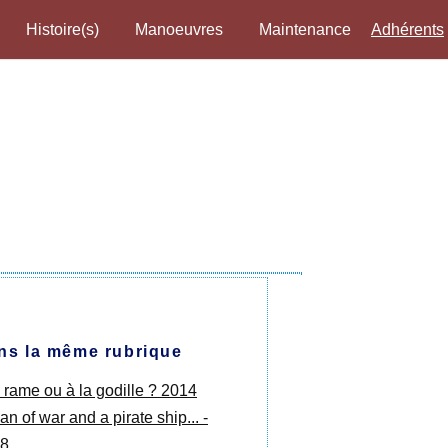
Histoire(s)
Manoeuvres
Maintenance
Adhérents
ns la même rubrique
a rame ou à la godille ? 2014
n of war and a pirate ship... -
8