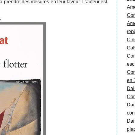
à prendre des mesures en leur faveur. L’auteur est
Amé
Con
.
Ame
rep
Cin
Gal
Com
esc
Con
en 
Dai
Con
Dai
cons
Dai
pla