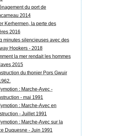
nagement du port de
carneau 2014
r Kerhermen, la perte des
ères 2016
q minutes silencieuses avec des
way Hookers - 2018
ment la mer rendait les hommes
laves 2015
struction du thonier Pors Gwuir
1962.
lymotion : Marche-Avec -
struction - mai 1991
lymotion : Marche-Avec en
truction - Juillet 1991
lymotion : Marche-Avec sur la
ce Duquesne - Juin 1991