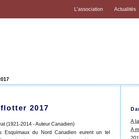
L’association
Actualités
2017
flotter 2017
Da
A l
Mowat (1921-2014 - Auteur Canadien)
A ma
es Esquimaux du Nord Canadien eurent un tel
201