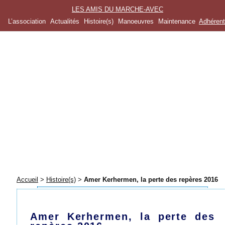
LES AMIS DU MARCHE-AVEC
L’association
Actualités
Histoire(s)
Manoeuvres
Maintenance
Adhéren
Accueil
>
Histoire(s)
>
Amer Kerhermen, la perte des repères 2016
Amer Kerhermen, la perte des