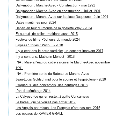
Dailymotion : Marche-Avec - Construction - mai 1991
Dailymotion : Marche-Avec en construction - Juillet 1991
Dailymotion : Marche-Avec sur la place Duquesne - Juin 1991
Dates maritimes pour 2024
Départ en tour du monde de la goélette Why - 2024
Et au sud, de belles traditions aussi 2015
Festival de films Pêcheurs du monde 2024
Gypsea Stories : Wylo II - 2018
Il y a cent ans le cotre sardinier, un concept innovant 2017
Il y a cent ans, Mathurin Méheut - 2018
INA : Mise à l’eau du côtre sardinier le Marche-Avec novembre
1991
INA : Première sortie du Bateau Le Marche-Avec
Jean-Louis Goldschmid pour le sourire et l’espièglerie - 2019
L’Aquarius, des concarnois, des naufragés 2018
L’art du démâtage 2014
La Calypso (ce qui en reste...) quitte Concarneau
Le bateau qui ne voulait pas flotter 2017
Les Anglais ont raison. Les Français n’ont pas tort. 2015
Les épaves de XAVIER GRALL