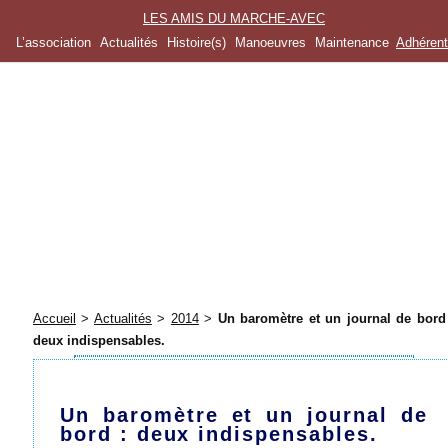
LES AMIS DU MARCHE-AVEC
L’association
Actualités
Histoire(s)
Manoeuvres
Maintenance
Adhéren
Accueil
>
Actualités
>
2014
>
Un baromètre et un journal de bord
deux indispensables.
Un baromètre et un journal de
bord : deux indispensables.