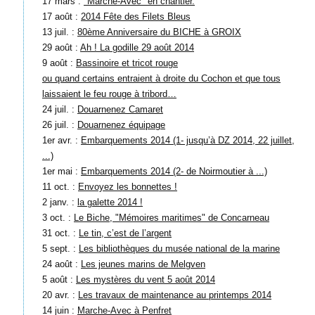
17 mars :
"Marche-Avec" en chantier.
17 août :
2014 Fête des Filets Bleus
13 juil. :
80ème Anniversaire du BICHE à GROIX
29 août :
Ah ! La godille 29 août 2014
9 août :
Bassinoire et tricot rouge
ou quand certains entraient à droite du Cochon et que tous
laissaient le feu rouge à tribord…
24 juil. :
Douarnenez Camaret
26 juil. :
Douarnenez équipage
1er avr. :
Embarquements 2014 (1- jusqu’à DZ 2014, 22 juillet,
...)
1er mai :
Embarquements 2014 (2- de Noirmoutier à ...)
11 oct. :
Envoyez les bonnettes !
2 janv. :
la galette 2014 !
3 oct. :
Le Biche, "Mémoires maritimes" de Concarneau
31 oct. :
Le tin, c’est de l’argent
5 sept. :
Les bibliothèques du musée national de la marine
24 août :
Les jeunes marins de Melgven
5 août :
Les mystères du vent 5 août 2014
20 avr. :
Les travaux de maintenance au printemps 2014
14 juin :
Marche-Avec à Penfret