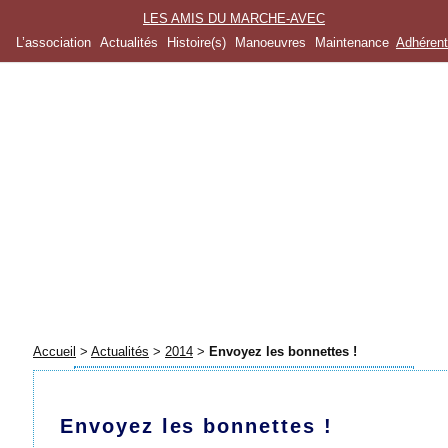
LES AMIS DU MARCHE-AVEC
L’association
Actualités
Histoire(s)
Manoeuvres
Maintenance
Adhéren
Accueil
>
Actualités
>
2014
>
Envoyez les bonnettes !
Envoyez les bonnettes !