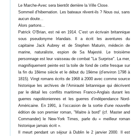
Le Marche-Avec sera bientôt derrière la Ville Close.
Sommeil d’hibernation. Les bateaux rêvent-ils ? Nous oui, sans
aucun doute...
Alors partons...
Patrick O’Brian, est né en 1914. C’est un écrivain britannique
sous pseudonyme Irlandais. Il a écrit les aventures du
capitaine Jack Aubrey et de Stephen Maturin, médecin de
marine, naturaliste, espion de Sa Majesté. Le troisième
personnage est leur vaisseau de combat "La Surprise". La mer,
magnifiquement peinte est la toile de fond de cette fresque sur
la fin du 18ème siècle et le début du 19ème (d’environ 1798 à
1815). Vingt romans écrits de 1968 à 2000 avec comme source
historique les archives de l’Amirauté britannique qui décrivent
par le détail les conflits maritimes Franco-Anglais durant les
guerres napoléoniennes et les guerres d’indépendance Nord-
Américaine. En 1991, à l’occasion de la sortie d’une nouvelle
édition de son premier roman, "Maitre à bord" (cf. Master and
Commander) le New-York Times, parle du « meilleur roman
historique jamais écrit ».
Il meurt pendant un séjour à Dublin le 2 janvier 2000. Il est