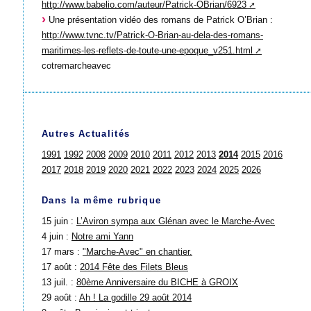
http://www.babelio.com/auteur/Patrick-OBrian/6923
Une présentation vidéo des romans de Patrick O’Brian :
http://www.tvnc.tv/Patrick-O-Brian-au-dela-des-romans-
maritimes-les-reflets-de-toute-une-epoque_v251.html
cotremarcheavec
Autres Actualités
1991
1992
2008
2009
2010
2011
2012
2013
2014
2015
2016
2017
2018
2019
2020
2021
2022
2023
2024
2025
2026
Dans la même rubrique
15 juin :
L’Aviron sympa aux Glénan avec le Marche-Avec
4 juin :
Notre ami Yann
17 mars :
"Marche-Avec" en chantier.
17 août :
2014 Fête des Filets Bleus
13 juil. :
80ème Anniversaire du BICHE à GROIX
29 août :
Ah ! La godille 29 août 2014