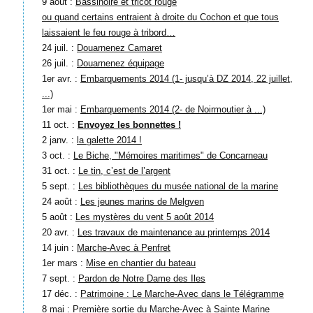
9 août :
Bassinoire et tricot rouge
ou quand certains entraient à droite du Cochon et que tous
laissaient le feu rouge à tribord…
24 juil. :
Douarnenez Camaret
26 juil. :
Douarnenez équipage
1er avr. :
Embarquements 2014 (1- jusqu’à DZ 2014, 22 juillet,
...)
1er mai :
Embarquements 2014 (2- de Noirmoutier à ...)
11 oct. :
Envoyez les bonnettes !
2 janv. :
la galette 2014 !
3 oct. :
Le Biche, "Mémoires maritimes" de Concarneau
31 oct. :
Le tin, c’est de l’argent
5 sept. :
Les bibliothèques du musée national de la marine
24 août :
Les jeunes marins de Melgven
5 août :
Les mystères du vent 5 août 2014
20 avr. :
Les travaux de maintenance au printemps 2014
14 juin :
Marche-Avec à Penfret
1er mars :
Mise en chantier du bateau
7 sept. :
Pardon de Notre Dame des Iles
17 déc. :
Patrimoine : Le Marche-Avec dans le Télégramme
8 mai :
Première sortie du Marche-Avec à Sainte Marine