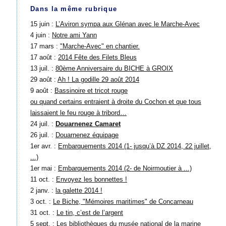
Dans la même rubrique
15 juin :
L’Aviron sympa aux Glénan avec le Marche-Avec
4 juin :
Notre ami Yann
17 mars :
"Marche-Avec" en chantier.
17 août :
2014 Fête des Filets Bleus
13 juil. :
80ème Anniversaire du BICHE à GROIX
29 août :
Ah ! La godille 29 août 2014
9 août :
Bassinoire et tricot rouge
ou quand certains entraient à droite du Cochon et que tous
laissaient le feu rouge à tribord…
24 juil. :
Douarnenez Camaret
26 juil. :
Douarnenez équipage
1er avr. :
Embarquements 2014 (1- jusqu’à DZ 2014, 22 juillet,
...)
1er mai :
Embarquements 2014 (2- de Noirmoutier à ...)
11 oct. :
Envoyez les bonnettes !
2 janv. :
la galette 2014 !
3 oct. :
Le Biche, "Mémoires maritimes" de Concarneau
31 oct. :
Le tin, c’est de l’argent
5 sept. :
Les bibliothèques du musée national de la marine