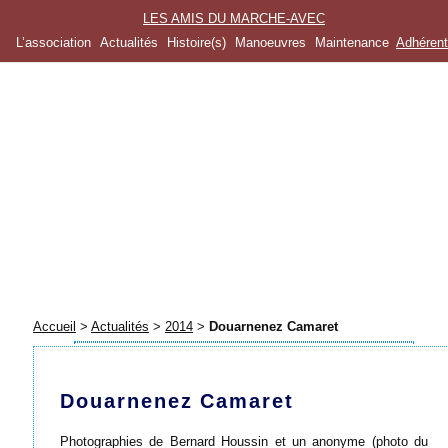
LES AMIS DU MARCHE-AVEC
L’association
Actualités
Histoire(s)
Manoeuvres
Maintenance
Adhéren
Accueil
>
Actualités
>
2014
>
Douarnenez Camaret
Douarnenez Camaret
Photographies de Bernard Houssin et un anonyme (photo du