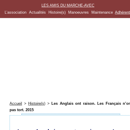
LES AMIS DU MARCHE-AVEC
L’association
Actualités
Histoire(s)
Manoeuvres
Maintenance
Adhéren
Accueil
>
Histoire(s)
>
Les Anglais ont raison. Les Français n’o
pas tort. 2015