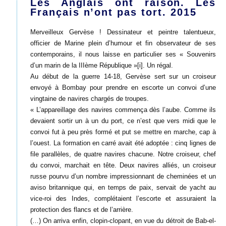
Les Anglais ont raison. Les
Français n’ont pas tort. 2015
Merveilleux Gervèse ! Dessinateur et peintre talentueux,
officier de Marine plein d’humour et fin observateur de ses
contemporains, il nous laisse en particulier ses « Souvenirs
d’un marin de la IIIème République »[i]. Un régal.
Au début de la guerre 14-18, Gervèse sert sur un croiseur
envoyé à Bombay pour prendre en escorte un convoi d’une
vingtaine de navires chargés de troupes.
« L’appareillage des navires commença dès l’aube. Comme ils
devaient sortir un à un du port, ce n’est que vers midi que le
convoi fut à peu près formé et put se mettre en marche, cap à
l’ouest. La formation en carré avait été adoptée : cinq lignes de
file parallèles, de quatre navires chacune. Notre croiseur, chef
du convoi, marchait en tête. Deux navires alliés, un croiseur
russe pourvu d’un nombre impressionnant de cheminées et un
aviso britannique qui, en temps de paix, servait de yacht au
vice-roi des Indes, complétaient l’escorte et assuraient la
protection des flancs et de l’arrière.
(…) On arriva enfin, clopin-clopant, en vue du détroit de Bab-el-