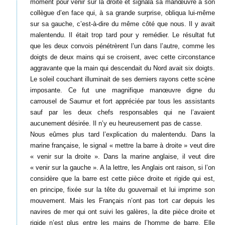
moment pour venir sur la droite et signala sa manœuvre à son
collègue d’en face qui, à sa grande surprise, obliqua lui-même
sur sa gauche, c’est-à-dire du même côté que nous. Il y avait
malentendu. Il était trop tard pour y remédier. Le résultat fut
que les deux convois pénétrèrent l’un dans l’autre, comme les
doigts de deux mains qui se croisent, avec cette circonstance
aggravante que la main qui descendait du Nord avait six doigts.
Le soleil couchant illuminait de ses derniers rayons cette scène
imposante. Ce fut une magnifique manœuvre digne du
carrousel de Saumur et fort appréciée par tous les assistants
sauf par les deux chefs responsables qui ne l’avaient
aucunement désirée. Il n’y eu heureusement pas de casse.
Nous eûmes plus tard l’explication du malentendu. Dans la
marine française, le signal « mettre la barre à droite » veut dire
« venir sur la droite ». Dans la marine anglaise, il veut dire
« venir sur la gauche ». A la lettre, les Anglais ont raison, si l’on
considère que la barre est cette pièce droite et rigide qui est,
en principe, fixée sur la tête du gouvernail et lui imprime son
mouvement. Mais les Français n’ont pas tort car depuis les
navires de mer qui ont suivi les galères, la dite pièce droite et
rigide n’est plus entre les mains de l’homme de barre. Elle