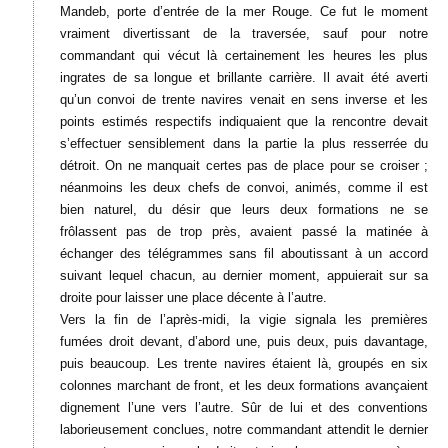
Mandeb, porte d’entrée de la mer Rouge. Ce fut le moment
vraiment divertissant de la traversée, sauf pour notre
commandant qui vécut là certainement les heures les plus
ingrates de sa longue et brillante carrière. Il avait été averti
qu’un convoi de trente navires venait en sens inverse et les
points estimés respectifs indiquaient que la rencontre devait
s’effectuer sensiblement dans la partie la plus resserrée du
détroit. On ne manquait certes pas de place pour se croiser ;
néanmoins les deux chefs de convoi, animés, comme il est
bien naturel, du désir que leurs deux formations ne se
frôlassent pas de trop près, avaient passé la matinée à
échanger des télégrammes sans fil aboutissant à un accord
suivant lequel chacun, au dernier moment, appuierait sur sa
droite pour laisser une place décente à l’autre.
Vers la fin de l’après-midi, la vigie signala les premières
fumées droit devant, d’abord une, puis deux, puis davantage,
puis beaucoup. Les trente navires étaient là, groupés en six
colonnes marchant de front, et les deux formations avançaient
dignement l’une vers l’autre. Sûr de lui et des conventions
laborieusement conclues, notre commandant attendit le dernier